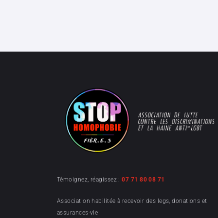
Témoignez, réagissez :
07 71 80 08 71
Association habilitée à recevoir des legs, donations et
assurances-vie