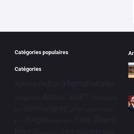
Catégories populaires
Ar
Catégories
Actus Internationales
Actions
Assos. LGBT
Bioéthique
Afrique
Asie
Communiqués
Culture
Dialogues France-
Brève
Faits Divers
Europe
Evénements
Brésil
France
Humanophobie
Hommage