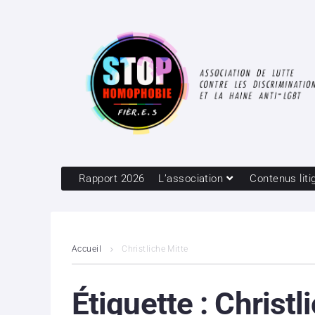
Rapport 2026
L’association
Contenus liti
Accueil
Christliche Mitte
Étiquette :
Christl