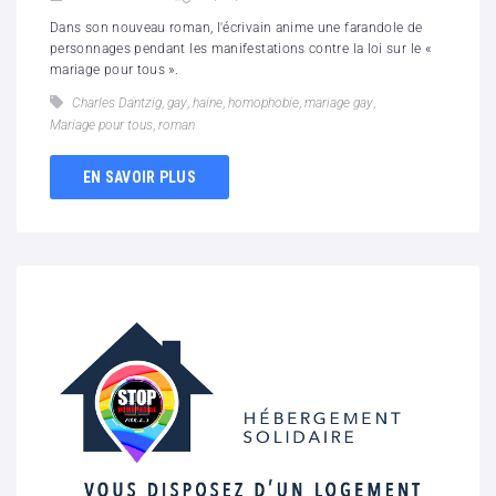
Dans son nouveau roman, l'écrivain anime une farandole de
personnages pendant les manifestations contre la loi sur le «
mariage pour tous ».
Charles Dantzig
,
gay
,
haine
,
homophobie
,
mariage gay
,
Mariage pour tous
,
roman
EN SAVOIR PLUS