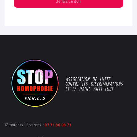
Je fais un don
Témoignez, réagissez :
07 71 80 08 71