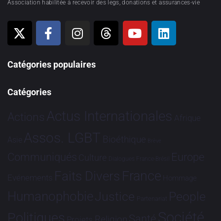
Association habilitée à recevoir des legs, donations et assurances-vie
Catégories populaires
Catégories
Actus Internationales
Actions
Afrique
Assos. LGBT
Bioéthique
Asie
Brève
Communiqués
Europe
Culture
Dialogues France-Brésil
France
Faits Divers
Evénements
Hommage
Humanophobie
Justice
People
Partenariat
Société
Politiques
Santé
Religion
Projets