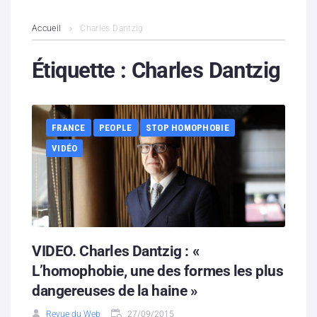
L’association
Accueil
Charles Dantzig
Contenus litigieux
Étiquette :
Charles Dantzig
Nous soutenir
FRANCE
PEOPLE
STOP HOMOPHOBIE
Boutique
VIDÉO
Partenaires
Contacts
Hébergement solidaire
VIDEO. Charles Dantzig : «
L’homophobie, une des formes les plus
dangereuses de la haine »
Revue du Web
27/09/2015