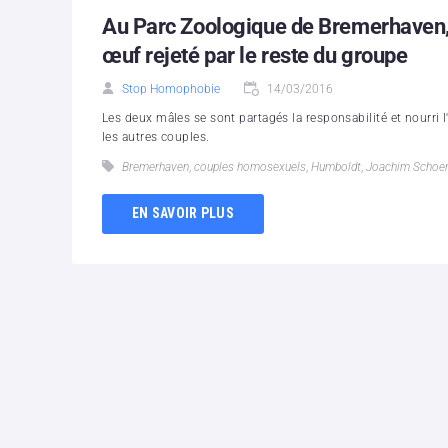
Au Parc Zoologique de Bremerhaven,
œuf rejeté par le reste du groupe
Stop Homophobie
14/03/2016
Les deux mâles se sont partagés la responsabilité et nourri
les autres couples.
Bremerhaven
,
couples homosexuels
,
Humboldt
,
Joachim Schoe
EN SAVOIR PLUS