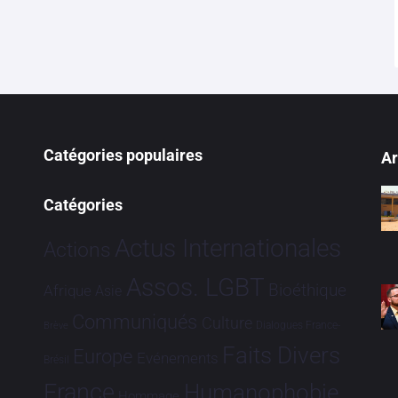
Catégories populaires
Ar
Catégories
Actus Internationales
Actions
Assos. LGBT
Bioéthique
Afrique
Asie
Communiqués
Culture
Dialogues France-
Brève
Faits Divers
Europe
Evénements
Brésil
France
Humanophobie
Hommage