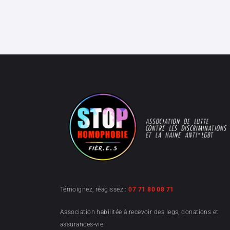
Témoignez, réagissez :
07 71 80 08 71
Association habilitée à recevoir des legs, donations et
assurances-vie