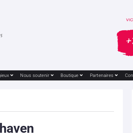
gieux
Nous soutenir
Boutique
Partenaires
Con
haven