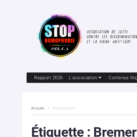
Rapport 2026
L’association
Contenus liti
Accueil
Bremerhaven
Étiquette :
Bremer