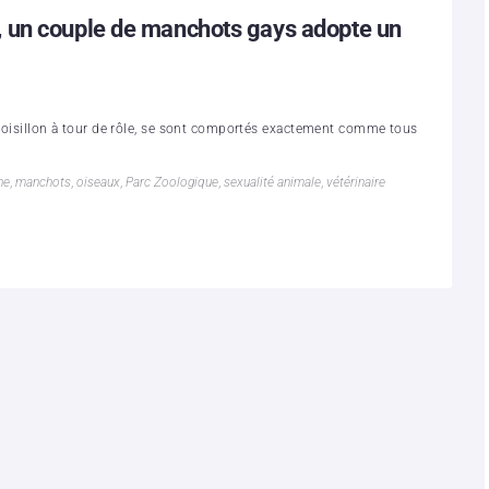
 un couple de manchots gays adopte un
 l'oisillon à tour de rôle, se sont comportés exactement comme tous
ne
,
manchots
,
oiseaux
,
Parc Zoologique
,
sexualité animale
,
vétérinaire