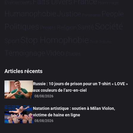
France
Faits Divers
Evénements
Hommage
Humanophobie
Justice
People
Partenariat
Société
Politiques
Santé
Religion
Projets
Stop Homophobie
Sport
Tech
Tribune
Vidéo
Témoignage
Études
Articles récents
Russie : 10 jours de prison pour un T-shirt « LOVE »
aux couleurs de l’arc-en-ciel
08/08/2026
Natation artistique : soutien à Milan Violon,
victime de haine en ligne
08/08/2026