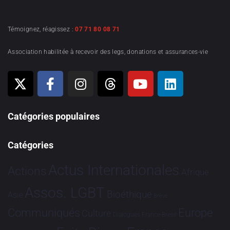
Témoignez, réagissez :
07 71 80 08 71
Association habilitée à recevoir des legs, donations et assurances-vie
Catégories populaires
Catégories
Actus Internationales
Actions
Afrique
Assos. LGBT
Bioéthique
Asie
Brève
Communiqués
Europe
Culture
Dialogues France-Brésil