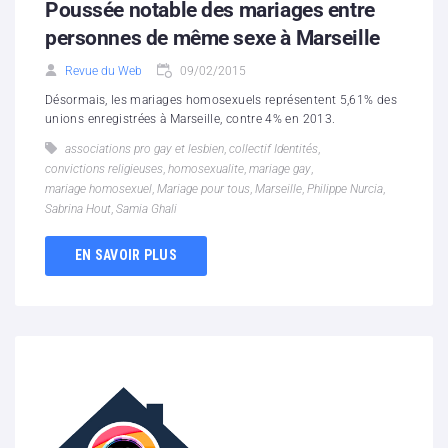
Poussée notable des mariages entre
personnes de même sexe à Marseille
Revue du Web
09/02/2015
Désormais, les mariages homosexuels représentent 5,61% des
unions enregistrées à Marseille, contre 4% en 2013.
associations pro gay et lesbien
,
collectif Identités
,
convictions religieuses
,
homosexualite
,
mariage gay
,
mariage homosexuel
,
Mariage pour tous
,
Marseille
,
Philippe Nurcia
,
Sabrina Hout
,
Samia Ghali
EN SAVOIR PLUS