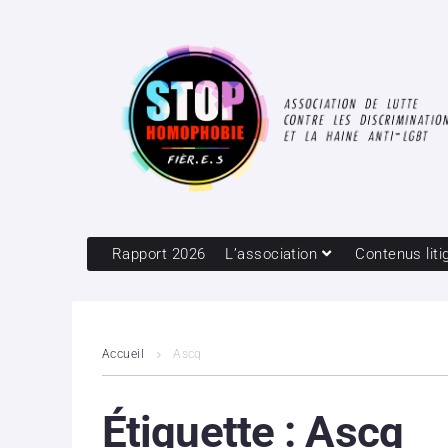
Rapport 2026
L’association
Contenus liti
Accueil
Ascq
Étiquette :
Ascq