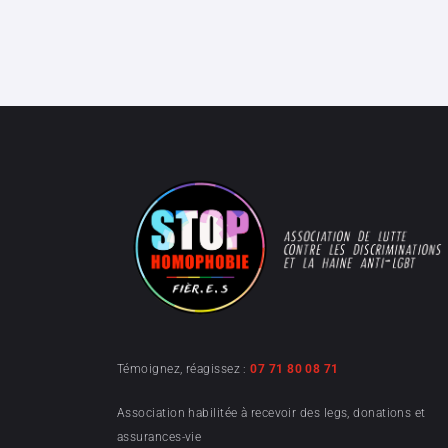
Témoignez, réagissez :
07 71 80 08 71
Association habilitée à recevoir des legs, donations et
assurances-vie