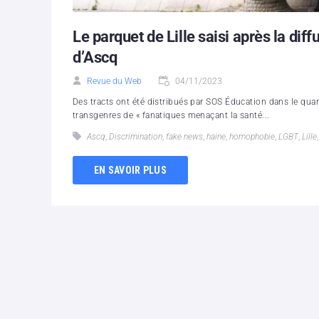
Le parquet de Lille saisi après la dif
d’Ascq
Revue du Web
04/11/2023
Des tracts ont été distribués par SOS Éducation dans le quar
transgenres de « fanatiques menaçant la santé...
Ascq
,
Discrimination
,
fake news
,
haine
,
homophobie
,
LGBT
,
Lille
EN SAVOIR PLUS