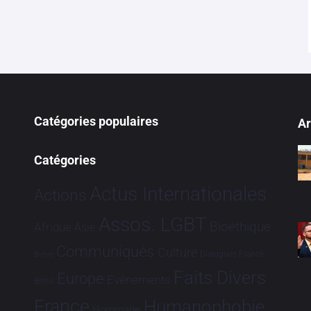
Catégories populaires
Ar
Catégories
Actus Internationales
Actions
Assos. LGBT
Bioéthique
Afrique
Asie
Communiqués
Culture
Dialogues France-
Brève
Faits Divers
Europe
Evénements
Brésil
France
Humanophobie
Hommage