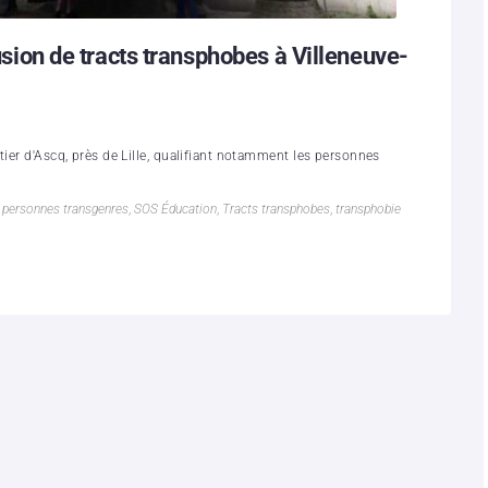
fusion de tracts transphobes à Villeneuve-
tier d'Ascq, près de Lille, qualifiant notamment les personnes
,
personnes transgenres
,
SOS Éducation
,
Tracts transphobes
,
transphobie