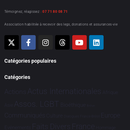
Témoignez, réagissez :
07 71 80 08 71
Association habilitée à recevoir des legs, donations et assurances-vie
Catégories populaires
Catégories
Actus Internationales
Actions
Afrique
Assos. LGBT
Bioéthique
Asie
Brève
Communiqués
Europe
Culture
Dialogues France-Brésil
France
Faits Divers
Evénements
Hommage