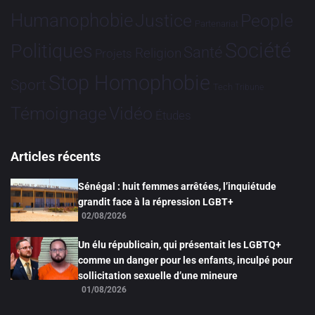
Humanophobie
Justice
People
Partenariat
Société
Politiques
Santé
Religion
Projets
Stop Homophobie
Sport
Tech
Tribune
Vidéo
Témoignage
Études
Articles récents
Sénégal : huit femmes arrêtées, l’inquiétude
grandit face à la répression LGBT+
02/08/2026
Un élu républicain, qui présentait les LGBTQ+
comme un danger pour les enfants, inculpé pour
sollicitation sexuelle d’une mineure
01/08/2026