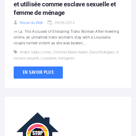
et utilisée comme esclave sexuelle et
femme de ménage
Revue du Web
09/06/2014
>> La. Trio Accused of Enslaving Trans Woman After meeting
online, an unnamed trans woman’s stay with a Louisiana
couple turned violent as she was beaten,...
Ambre Tubbs Lomas
,
Christina Marie Harper
,
David Rodriguez Jr
,
esclave sexuelle
,
Lousianne
,
transgenre
EN SAVOIR PLUS