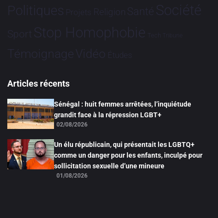
Société
Politiques
Santé
Religion
Projets
Stop Homophobie
Sport
Tech
Tribune
Vidéo
Témoignage
Études
Articles récents
Sénégal : huit femmes arrêtées, l’inquiétude
grandit face à la répression LGBT+
02/08/2026
Un élu républicain, qui présentait les LGBTQ+
comme un danger pour les enfants, inculpé pour
sollicitation sexuelle d’une mineure
01/08/2026