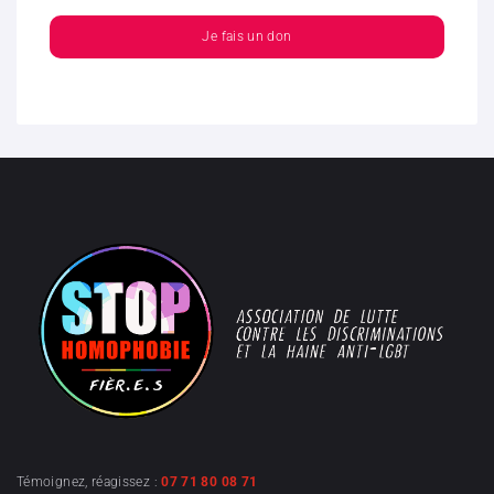
Je fais un don
Témoignez, réagissez :
07 71 80 08 71