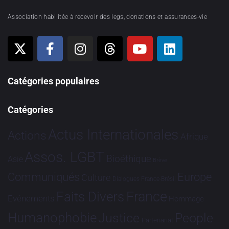
Association habilitée à recevoir des legs, donations et assurances-vie
Catégories populaires
Catégories
Actus Internationales
Actions
Afrique
Assos. LGBT
Bioéthique
Asie
Brève
Communiqués
Europe
Culture
Dialogues France-Brésil
France
Faits Divers
Evénements
Hommage
Humanophobie
Justice
People
Partenariat