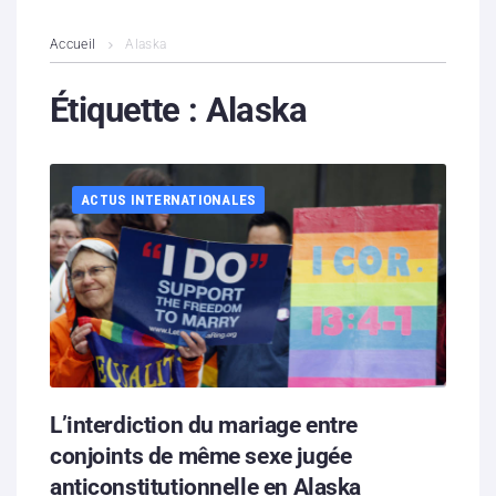
L’association
Accueil
Alaska
Contenus litigieux
Étiquette :
Alaska
Nous soutenir
ACTUS INTERNATIONALES
Boutique
Partenaires
Contacts
Hébergement solidaire
L’interdiction du mariage entre
conjoints de même sexe jugée
anticonstitutionnelle en Alaska