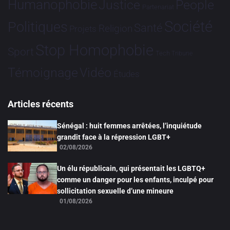
Humanophobie
Justice
People
Partenariat
Société
Politiques
Santé
Religion
Projets
Stop Homophobie
Sport
Tech
Tribune
Vidéo
Témoignage
Études
Articles récents
Sénégal : huit femmes arrêtées, l’inquiétude
grandit face à la répression LGBT+
02/08/2026
Un élu républicain, qui présentait les LGBTQ+
comme un danger pour les enfants, inculpé pour
sollicitation sexuelle d’une mineure
01/08/2026