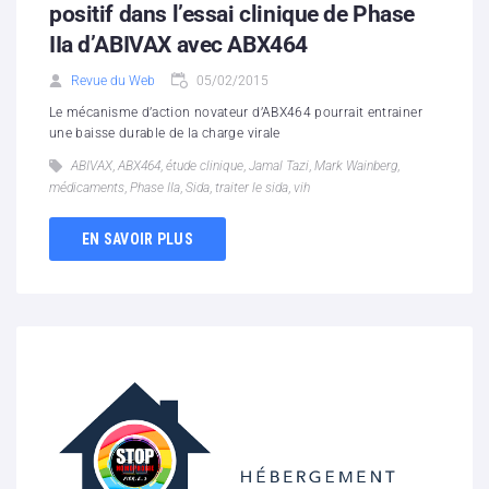
positif dans l’essai clinique de Phase
IIa d’ABIVAX avec ABX464
Revue du Web
05/02/2015
Le mécanisme d’action novateur d’ABX464 pourrait entrainer
une baisse durable de la charge virale
ABIVAX
,
ABX464
,
étude clinique
,
Jamal Tazi
,
Mark Wainberg
,
médicaments
,
Phase IIa
,
Sida
,
traiter le sida
,
vih
EN SAVOIR PLUS