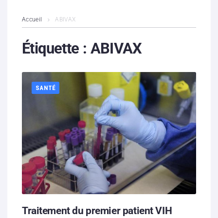
L’association
Accueil
ABIVAX
Contenus litigieux
Étiquette :
ABIVAX
Nous soutenir
SANTÉ
Boutique
Partenaires
Contacts
Hébergement solidaire
Traitement du premier patient VIH