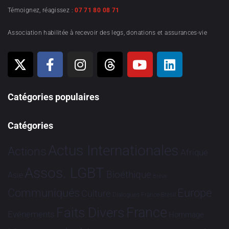
Témoignez, réagissez :
07 71 80 08 71
Association habilitée à recevoir des legs, donations et assurances-vie
Catégories populaires
Catégories
Actus Internationales
Actions
Afrique
Assos. LGBT
Bioéthique
Asie
Brève
Communiqués
Europe
Culture
Dialogues France-Brésil
France
Faits Divers
Evénements
Hommage