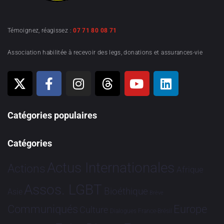
Témoignez, réagissez :
07 71 80 08 71
Association habilitée à recevoir des legs, donations et assurances-vie
Catégories populaires
Catégories
Actus Internationales
Actions
Afrique
Assos. LGBT
Bioéthique
Asie
Brève
Communiqués
Europe
Culture
Dialogues France-Brésil