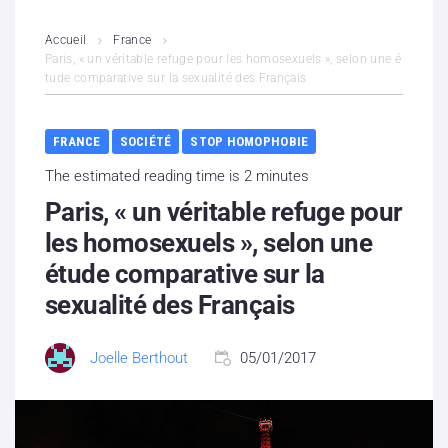
L’association
Accueil
France
Paris, « un véritable refuge pour les homosexuels », selon une é
tude comparative sur la sexualité des Français
Contenus litigieux
Nous soutenir
FRANCE
SOCIÉTÉ
STOP HOMOPHOBIE
The estimated reading time is 2 minutes
Boutique
Paris, « un véritable refuge pour
Partenaires
les homosexuels », selon une
étude comparative sur la
Contacts
sexualité des Français
Hébergement solidaire
Joelle Berthout
05/01/2017