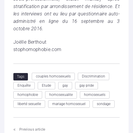
stratification par arrondissement de résidence. Et
les interviews ont eu lieu par questionnaire auto-
administré en ligne du 16 septembre au 3
octobre 2016.
Joëlle Berthout
stophomophobie.com
couples homosexuels
Discrimination
Tags
Enquête
Etude
gay
gay pride
homophobie
homosexualite
homosexuels
liberté sexuelle
mariage homosexuel
sondage
Previous article