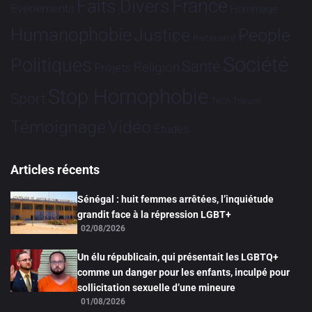
France
Faits Divers
Evénements
Hommage
Humanophobie
Justice
People
Partenariat
Société
Politiques
Santé
Religion
Projets
Stop Homophobie
Sport
Tech
Tribune
Vidéo
Témoignage
Études
Articles récents
Sénégal : huit femmes arrêtées, l’inquiétude
grandit face à la répression LGBT+
02/08/2026
Un élu républicain, qui présentait les LGBTQ+
comme un danger pour les enfants, inculpé pour
sollicitation sexuelle d’une mineure
01/08/2026