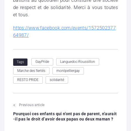
battons au quotidien pour constuire une société
de respect et de solidarité. Merci à vous toutes
et tous.
https://www.facebook.com/events/1572502377
64987/
GayPride
Languedoc-Roussillon
Tags
Marche des fiertés
montpelliergay
RESTO PRIDE
solidarité
Previous article
Pourquoi ces enfants qui n’ont pas de parent, n’aurait
-il pas le droit d’avoir deux papas ou deux maman ?