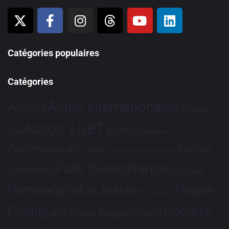
Catégories populaires
Catégories
Actus Internationales
Actions
Afrique
Assos. LGBT
Bioéthique
Asie
Brève
Communiqués
Europe
Culture
Dialogues France-Brésil
France
Faits Divers
Evénements
Hommage
Humanophobie
Justice
People
Partenariat
Société
Politiques
Santé
Religion
Projets