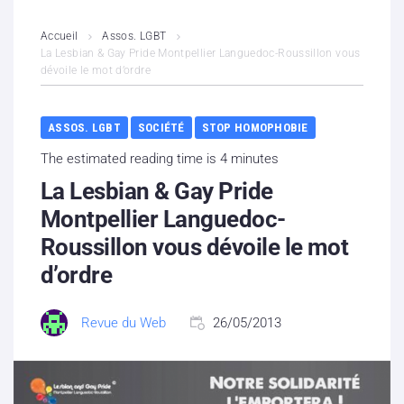
L’association
Accueil
Assos. LGBT
La Lesbian & Gay Pride Montpellier Languedoc-Roussillon vous
dévoile le mot d’ordre
Contenus litigieux
Nous soutenir
ASSOS. LGBT
SOCIÉTÉ
STOP HOMOPHOBIE
The estimated reading time is 4 minutes
Boutique
La Lesbian & Gay Pride
Partenaires
Montpellier Languedoc-
Roussillon vous dévoile le mot
Contacts
d’ordre
Hébergement solidaire
Revue du Web
26/05/2013