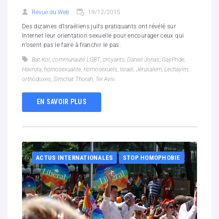
Revue du Web
19/12/2015
Des dizaines d’Israéliens juifs pratiquants ont révélé sur
Internet leur orientation sexuelle pour encourager ceux qui
n’osent pas le faire à franchir le pas.
Bat Kol
,
communauté LGBT
,
croyants
,
Daniel Jonas
,
GayPride
,
Havruta
,
homosexualite
,
homosexuels
,
Israël
,
Jérusalem
,
Lechayim
,
orthodoxes
,
Simchat Thorah
,
Tel Aviv
EN SAVOIR PLUS
ACTUS INTERNATIONALES
STOP HOMOPHOBIE