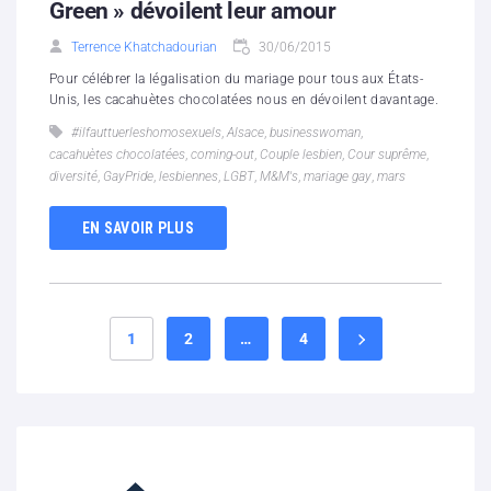
Green » dévoilent leur amour
Terrence Khatchadourian
30/06/2015
Pour célébrer la légalisation du mariage pour tous aux États-
Unis, les cacahuètes chocolatées nous en dévoilent davantage.
#ilfauttuerleshomosexuels
,
Alsace
,
businesswoman
,
cacahuètes chocolatées
,
coming-out
,
Couple lesbien
,
Cour suprême
,
diversité
,
GayPride
,
lesbiennes
,
LGBT
,
M&M's
,
mariage gay
,
mars
EN SAVOIR PLUS
1
2
…
4