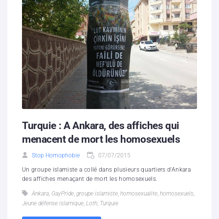
Turquie : A Ankara, des affiches qui
menacent de mort les homosexuels
Stop Homophobie
07/07/2015
Un groupe islamiste a collé dans plusieurs quartiers d'Ankara
des affiches menaçant de mort les homosexuels.
Ankara
,
GayPride
,
groupe islamiste
,
homosexualite
,
homosexuels
,
Jeune défense islamique
,
Loth
,
Turquie