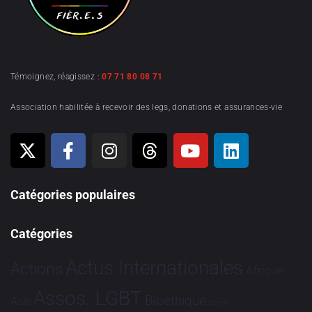
Témoignez, réagissez :
07 71 80 08 71
Association habilitée à recevoir des legs, donations et assurances-vie
Catégories populaires
Catégories
Actus Internationales
Actions
Afrique
Assos. LGBT
Bioéthique
Asie
Brève