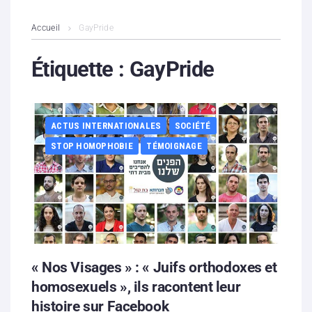
L’association
Accueil
GayPride
Contenus litigieux
Étiquette :
GayPride
Nous soutenir
ACTUS INTERNATIONALES
SOCIÉTÉ
Boutique
STOP HOMOPHOBIE
TÉMOIGNAGE
Partenaires
Contacts
Hébergement solidaire
« Nos Visages » : « Juifs orthodoxes et
homosexuels », ils racontent leur
histoire sur Facebook