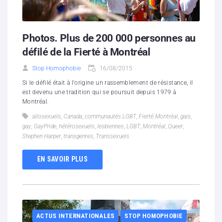
Photos. Plus de 200 000 personnes au
défilé de la Fierté à Montréal
Stop Homophobie
16/08/2015
Si le défilé était à l'origine un rassemblement de résistance, il
est devenu une tradition qui se poursuit depuis 1979 à
Montréal.
allosexuels
,
Canada
,
communautés LGBT
,
Fierté Montréal
,
gais
,
gay
,
GayPride
,
hétérosexuels
,
lesbiennes
,
LGBT
,
Montréal
,
Queer
,
Stephen Harper
,
transgenres
,
Transsexuels
EN SAVOIR PLUS
ACTUS INTERNATIONALES
STOP HOMOPHOBIE