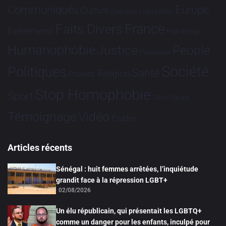
Communiqués
Europe
Culture
Dialogues France-Brésil
France
Faits Divers
Evénements
Hommage
Humanophobie
Justice
People
Partenariat
Société
Politiques
Santé
Religion
Projets
Stop Homophobie
Sport
Tech
Tribune
Vidéo
Témoignage
Études
Articles récents
Sénégal : huit femmes arrêtées, l’inquiétude
grandit face à la répression LGBT+
02/08/2026
Un élu républicain, qui présentait les LGBTQ+
comme un danger pour les enfants, inculpé pour