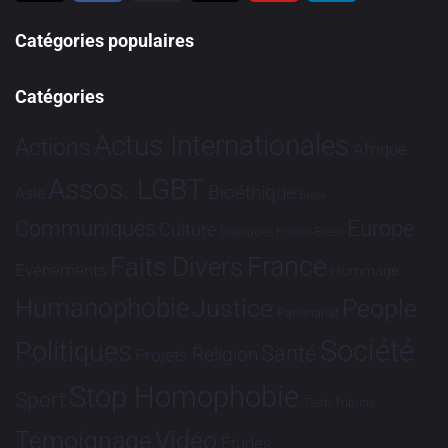
Catégories populaires
Catégories
Actus Internationales
Actions
Afrique
Assos. LGBT
Bioéthique
Asie
Brève
Communiqués
Europe
Culture
Dialogues France-Brésil
France
Faits Divers
Evénements
Hommage
Humanophobie
Justice
People
Partenariat
Société
Politiques
Santé
Religion
Projets
Stop Homophobie
Sport
Tech
Tribune
Vidéo
Témoignage
Études