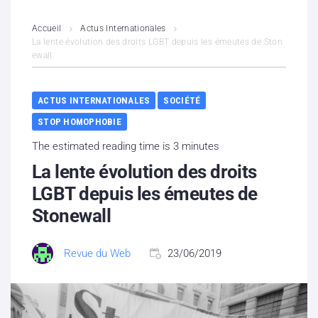
L’association
Accueil
Actus Internationales
La lente évolution des droits LGBT depuis les émeutes de Ston
ewall
Contenus litigieux
Nous soutenir
ACTUS INTERNATIONALES
SOCIÉTÉ
STOP HOMOPHOBIE
Boutique
The estimated reading time is 3 minutes
Partenaires
La lente évolution des droits
LGBT depuis les émeutes de
Contacts
Stonewall
Hébergement solidaire
Revue du Web
23/06/2019