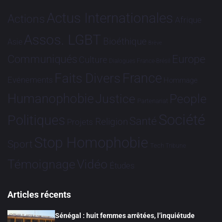
Actus Internationales
Actions
Afrique
Assos. LGBT
Bioéthique
Asie
Brève
Communiqués
Europe
Culture
Dialogues France-Brésil
France
Faits Divers
Evénements
Hommage
Humanophobie
Justice
People
Partenariat
Société
Politiques
Santé
Religion
Projets
Stop Homophobie
Sport
Tech
Tribune
Vidéo
Témoignage
Études
Articles récents
Sénégal : huit femmes arrêtées, l’inquiétude