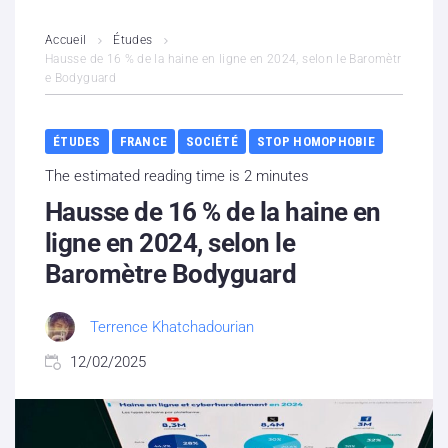
L’association
Accueil
Études
Hausse de 16 % de la haine en ligne en 2024, selon le Baromètr
e Bodyguard
Contenus litigieux
Nous soutenir
ÉTUDES
FRANCE
SOCIÉTÉ
STOP HOMOPHOBIE
The estimated reading time is 2 minutes
Boutique
Hausse de 16 % de la haine en
Partenaires
ligne en 2024, selon le
Baromètre Bodyguard
Contacts
Terrence Khatchadourian
Hébergement solidaire
12/02/2025