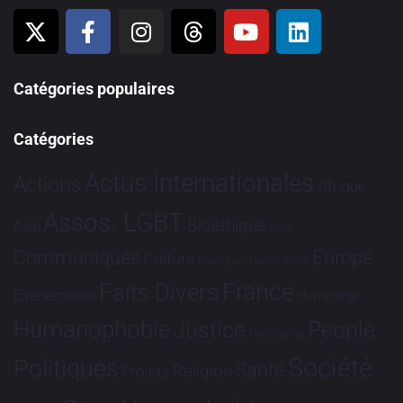
Catégories populaires
Catégories
Actus Internationales
Actions
Afrique
Assos. LGBT
Bioéthique
Asie
Brève
Communiqués
Europe
Culture
Dialogues France-Brésil
France
Faits Divers
Evénements
Hommage
Humanophobie
Justice
People
Partenariat
Société
Politiques
Santé
Religion
Projets