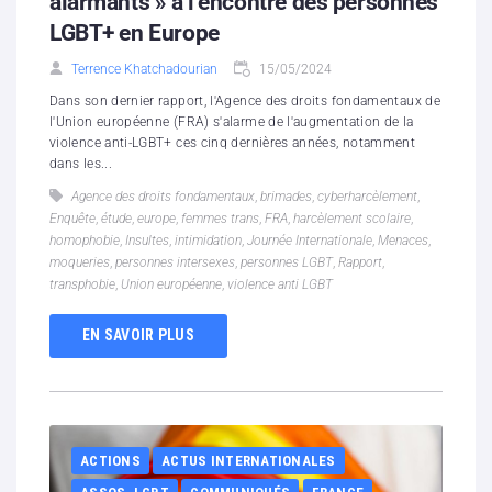
alarmants » à l’encontre des personnes
LGBT+ en Europe
Terrence Khatchadourian
15/05/2024
Dans son dernier rapport, l'Agence des droits fondamentaux de
l'Union européenne (FRA) s'alarme de l'augmentation de la
violence anti-LGBT+ ces cinq dernières années, notamment
dans les...
Agence des droits fondamentaux
,
brimades
,
cyberharcèlement
,
Enquête
,
étude
,
europe
,
femmes trans
,
FRA
,
harcèlement scolaire
,
homophobie
,
Insultes
,
intimidation
,
Journée Internationale
,
Menaces
,
moqueries
,
personnes intersexes
,
personnes LGBT
,
Rapport
,
transphobie
,
Union européenne
,
violence anti LGBT
EN SAVOIR PLUS
ACTIONS
ACTUS INTERNATIONALES