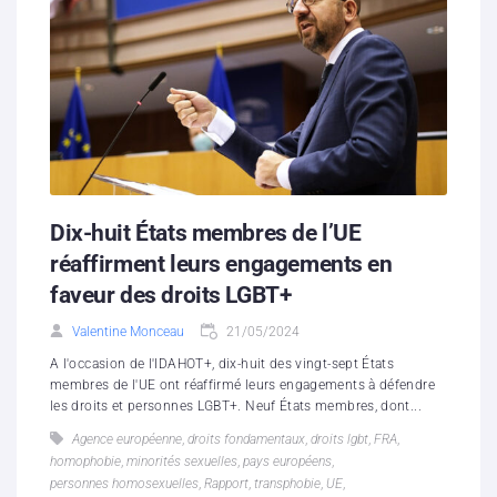
Dix-huit États membres de l’UE
réaffirment leurs engagements en
faveur des droits LGBT+
Valentine Monceau
21/05/2024
A l'occasion de l'IDAHOT+, dix-huit des vingt-sept États
membres de l'UE ont réaffirmé leurs engagements à défendre
les droits et personnes LGBT+. Neuf États membres, dont...
Agence européenne
,
droits fondamentaux
,
droits lgbt
,
FRA
,
homophobie
,
minorités sexuelles
,
pays européens
,
personnes homosexuelles
,
Rapport
,
transphobie
,
UE
,