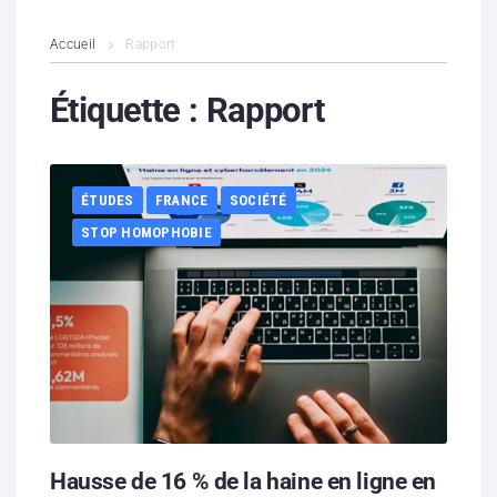
L’association
Accueil
Rapport
Contenus litigieux
Étiquette :
Rapport
Nous soutenir
ÉTUDES
FRANCE
SOCIÉTÉ
Boutique
STOP HOMOPHOBIE
Partenaires
Contacts
Hébergement solidaire
Hausse de 16 % de la haine en ligne en