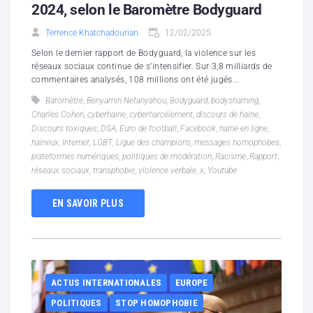
2024, selon le Baromètre Bodyguard
Terrence Khatchadourian
12/02/2025
Selon le dernier rapport de Bodyguard, la violence sur les
réseaux sociaux continue de s’intensifier. Sur 3,8 milliards de
commentaires analysés, 108 millions ont été jugés...
Baromètre
,
Benyamin Netanyahou
,
Bodyguard
,
bodyshaming
,
Charles Cohen
,
cyberhaine
,
cyberharcèlement
,
discours de haine
,
Discours toxiques
,
DSA
,
Euro de football
,
Facebook
,
haine en ligne
,
haineux
,
Internet
,
LGBT
,
Ligue des champions
,
messages homophobes
,
plateformes numériques
,
politiques de modération
,
Racisme
,
Rapport
,
réseaux sociaux
,
transphobie
,
violence verbale
,
x
,
Youtube
EN SAVOIR PLUS
ACTUS INTERNATIONALES
EUROPE
POLITIQUES
STOP HOMOPHOBIE