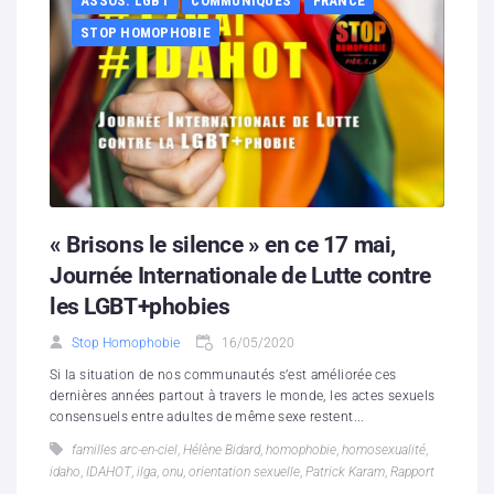
ASSOS. LGBT
COMMUNIQUÉS
FRANCE
STOP HOMOPHOBIE
« Brisons le silence » en ce 17 mai,
Journée Internationale de Lutte contre
les LGBT+phobies
Stop Homophobie
16/05/2020
Si la situation de nos communautés s’est améliorée ces
dernières années partout à travers le monde, les actes sexuels
consensuels entre adultes de même sexe restent...
familles arc-en-ciel
,
Hélène Bidard
,
homophobie
,
homosexualité
,
idaho
,
IDAHOT
,
ilga
,
onu
,
orientation sexuelle
,
Patrick Karam
,
Rapport