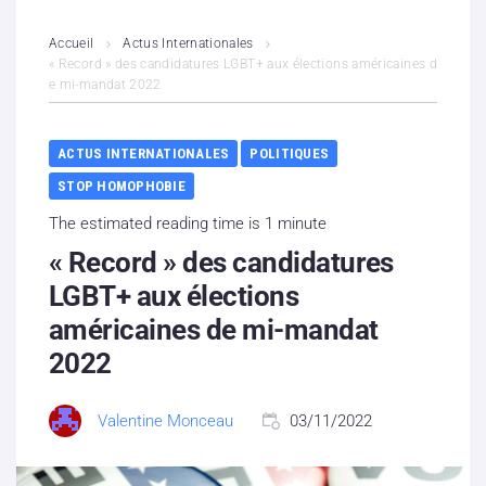
L’association
Accueil
Actus Internationales
« Record » des candidatures LGBT+ aux élections américaines d
e mi-mandat 2022
Contenus litigieux
Nous soutenir
ACTUS INTERNATIONALES
POLITIQUES
STOP HOMOPHOBIE
Boutique
The estimated reading time is 1 minute
Partenaires
« Record » des candidatures
LGBT+ aux élections
Contacts
américaines de mi-mandat
2022
Hébergement solidaire
Valentine Monceau
03/11/2022