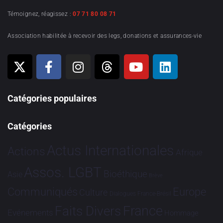
Témoignez, réagissez :
07 71 80 08 71
Association habilitée à recevoir des legs, donations et assurances-vie
Catégories populaires
Catégories
Actus Internationales
Actions
Afrique
Assos. LGBT
Bioéthique
Asie
Brève
Communiqués
Europe
Culture
Dialogues France-Brésil
France
Faits Divers
Evénements
Hommage