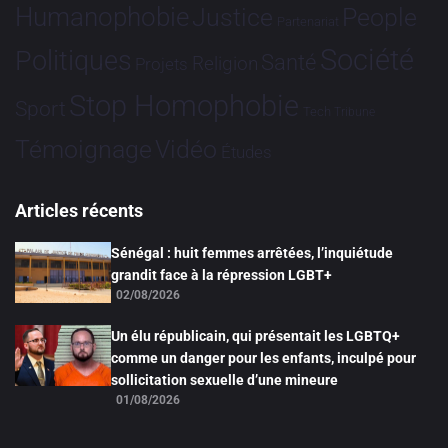
Humanophobie
Justice
People
Partenariat
Société
Politiques
Santé
Religion
Projets
Stop Homophobie
Sport
Tech
Tribune
Vidéo
Témoignage
Études
Articles récents
Sénégal : huit femmes arrêtées, l’inquiétude
grandit face à la répression LGBT+
02/08/2026
Un élu républicain, qui présentait les LGBTQ+
comme un danger pour les enfants, inculpé pour
sollicitation sexuelle d’une mineure
01/08/2026