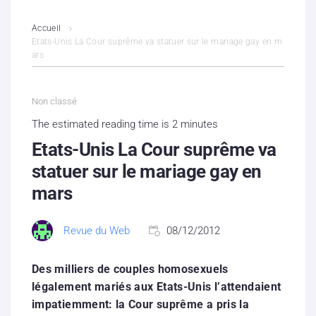
L’association
Accueil
Etats-Unis La Cour suprême va statuer sur le mariage gay en m
ars
Contenus litigieux
Nous soutenir
Non classé
The estimated reading time is 2 minutes
Boutique
Etats-Unis La Cour suprême va
Partenaires
statuer sur le mariage gay en
mars
Contacts
Revue du Web
08/12/2012
Hébergement solidaire
Des milliers de couples homosexuels
légalement mariés aux Etats-Unis l’attendaient
impatiemment: la Cour suprême a pris la