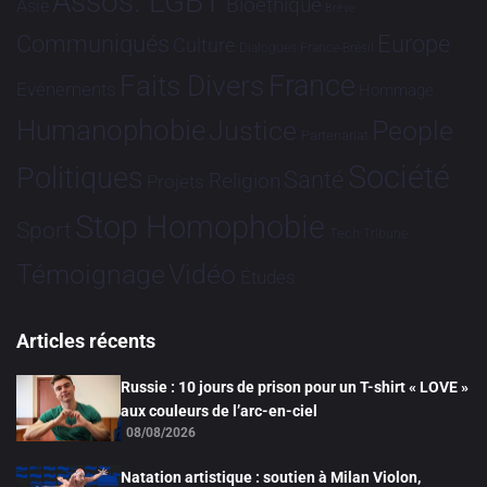
Assos. LGBT
Bioéthique
Asie
Brève
Communiqués
Europe
Culture
Dialogues France-Brésil
France
Faits Divers
Evénements
Hommage
Humanophobie
Justice
People
Partenariat
Société
Politiques
Santé
Religion
Projets
Stop Homophobie
Sport
Tech
Tribune
Vidéo
Témoignage
Études
Articles récents
Russie : 10 jours de prison pour un T-shirt « LOVE »
aux couleurs de l’arc-en-ciel
08/08/2026
Natation artistique : soutien à Milan Violon,