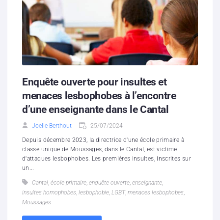
Enquête ouverte pour insultes et
menaces lesbophobes à l’encontre
d’une enseignante dans le Cantal
Joelle Berthout
25/07/2024
Depuis décembre 2023, la directrice d'une école primaire à
classe unique de Moussages, dans le Cantal, est victime
d'attaques lesbophobes. Les premières insultes, inscrites sur
un...
Cantal
,
école primaire
,
enquête ouverte
,
enseignante
,
insultes homophobes
,
lesbophobie
,
LGBT
,
menaces lesbophobes
,
Moussages