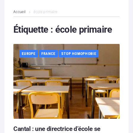
L’association
Accueil
école primaire
Contenus litigieux
Étiquette :
école primaire
Nous soutenir
EUROPE
FRANCE
STOP HOMOPHOBIE
Boutique
Partenaires
Contacts
Hébergement solidaire
Cantal : une directrice d’école se