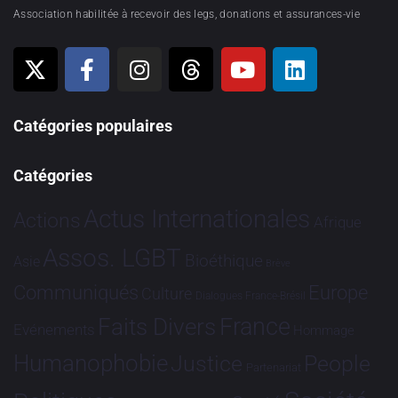
Association habilitée à recevoir des legs, donations et assurances-vie
Catégories populaires
Catégories
Actus Internationales
Actions
Afrique
Assos. LGBT
Bioéthique
Asie
Brève
Communiqués
Europe
Culture
Dialogues France-Brésil
France
Faits Divers
Evénements
Hommage
Humanophobie
Justice
People
Partenariat