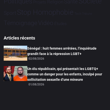
Société
Politiques
Santé
Religion
Projets
Stop Homophobie
Sport
Tech
Tribune
Vidéo
Témoignage
Études
Articles récents
Sénégal : huit femmes arrêtées, l’inquiétude
grandit face à la répression LGBT+
02/08/2026
Un élu républicain, qui présentait les LGBTQ+
comme un danger pour les enfants, inculpé pour
sollicitation sexuelle d’une mineure
01/08/2026