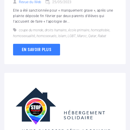
Revue du Web
25/05/2023
Elle a été sanctionnée pour « manquement grave », après une
plainte déposée fin février par deux parents d’élèves qui
l'accusent de faire « l'apologie de...
coupe du monde
,
droits humains
,
école primaire
,
homophobie
,
homosexualité
,
homosexuels
,
Islam
,
LGBT
,
Maroc
,
Qatar
,
Rabat
EN SAVOIR PLUS