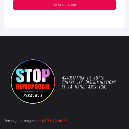
Je fais un don
Témoignez, réagissez :
07 71 80 08 71