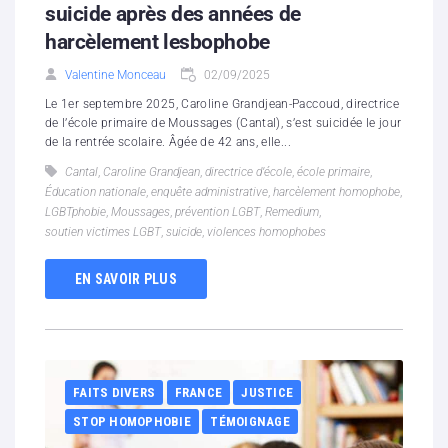
suicide après des années de
harcèlement lesbophobe
Valentine Monceau
02/09/2025
Le 1er septembre 2025, Caroline Grandjean-Paccoud, directrice
de l’école primaire de Moussages (Cantal), s’est suicidée le jour
de la rentrée scolaire. Âgée de 42 ans, elle...
Cantal
,
Caroline Grandjean
,
directrice d’école
,
école primaire
,
Éducation nationale
,
enquête administrative
,
harcèlement homophobe
,
LGBTphobie
,
Moussages
,
prévention LGBT
,
Remedium
,
soutien victimes LGBT
,
suicide
,
violences homophobes
EN SAVOIR PLUS
FAITS DIVERS
FRANCE
JUSTICE
STOP HOMOPHOBIE
TÉMOIGNAGE