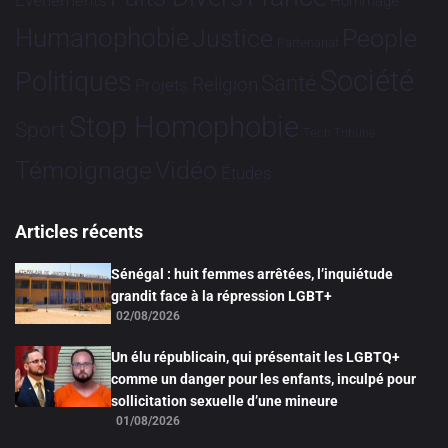
Evénements
Hommage
Humanophobie
Justice
People
Partenariat
Société
Politiques
Santé
Religion
Projets
Stop Homophobie
Sport
Tech
Tribune
Vidéo
Témoignage
Études
Articles récents
Sénégal : huit femmes arrêtées, l’inquiétude
grandit face à la répression LGBT+
02/08/2026
Un élu républicain, qui présentait les LGBTQ+
comme un danger pour les enfants, inculpé pour
sollicitation sexuelle d’une mineure
01/08/2026