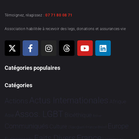
Témoignez, réagissez :
07 71 80 08 71
Association habilitée à recevoir des legs, donations et assurances-vie
Catégories populaires
Catégories
Actus Internationales
Actions
Afrique
Assos. LGBT
Bioéthique
Asie
Brève
Communiqués
Europe
Culture
Dialogues France-Brésil
France
Faits Divers