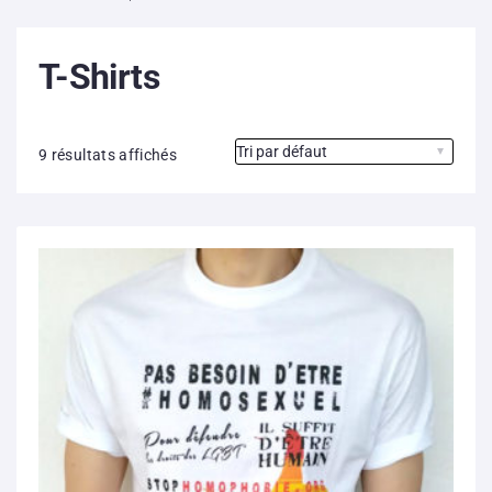
L’association
T-Shirts
Contenus litigieux
Nous soutenir
9 résultats affichés
Boutique
Partenaires
Contacts
Hébergement solidaire