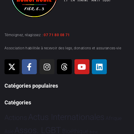
Témoignez, réagissez :
07 71 80 08 71
Association habilitée à recevoir des legs, donations et assurances-vie
Catégories populaires
Catégories
Actus Internationales
Actions
Afrique
Assos. LGBT
Bioéthique
Asie
Brève