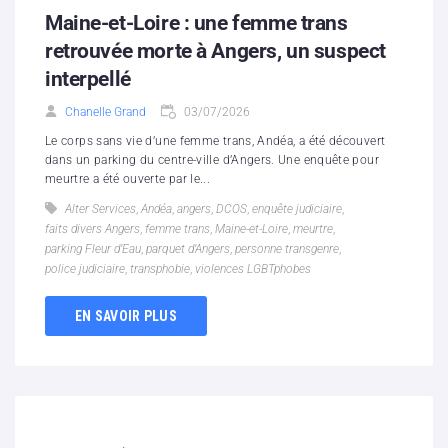
Maine-et-Loire : une femme trans
retrouvée morte à Angers, un suspect
interpellé
Chanelle Grand
03/07/2026
Le corps sans vie d’une femme trans, Andéa, a été découvert
dans un parking du centre-ville d’Angers. Une enquête pour
meurtre a été ouverte par le...
Alter Services
,
Andéa
,
angers
,
DCOS
,
enquête judiciaire
,
faits divers Angers
,
femme trans
,
Maine-et-Loire
,
meurtre
,
parking Fleur d’Eau
,
parquet d’Angers
,
personne transgenre
,
police judiciaire
,
transphobie
,
violences LGBTphobes
EN SAVOIR PLUS