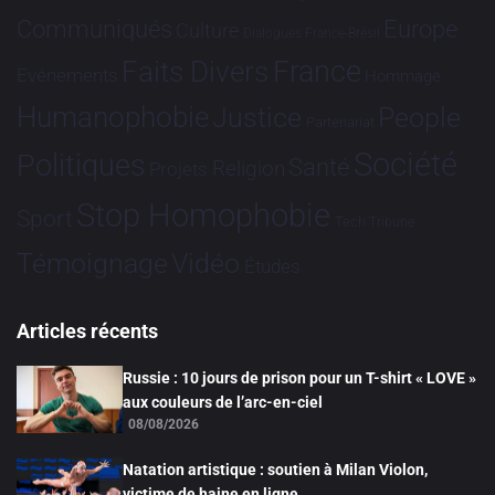
Communiqués
Europe
Culture
Dialogues France-Brésil
France
Faits Divers
Evénements
Hommage
Humanophobie
Justice
People
Partenariat
Société
Politiques
Santé
Religion
Projets
Stop Homophobie
Sport
Tech
Tribune
Vidéo
Témoignage
Études
Articles récents
Russie : 10 jours de prison pour un T-shirt « LOVE »
aux couleurs de l’arc-en-ciel
08/08/2026
Natation artistique : soutien à Milan Violon,
victime de haine en ligne