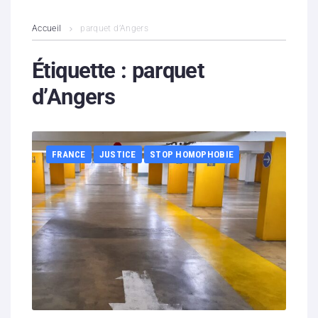
L’association
Accueil
parquet d’Angers
Contenus litigieux
Étiquette :
parquet
d’Angers
Nous soutenir
Boutique
FRANCE
JUSTICE
STOP HOMOPHOBIE
Partenaires
Contacts
Hébergement solidaire