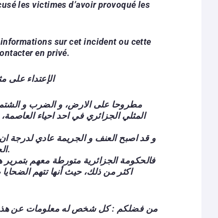
cusé les victimes d’avoir provoqué les
informations sur cet incident ou cette
ontacter en privé.
الإعتداء على 
مطروحا على الارض، و الضرب و الشتم يت
المثلي الجزائري في احد احياء العاصمة، 
و قد اصبح العنف و الجريمة عادي لدرجة ان
الحوادث اللاإنسانية عبر الفيديو.
فالحكومة الجزائرية متورطة معهم بتمرير 
اكثر من ذلك، حيث أنها تتهم الضحايا با
من فضلكم : كل شخص له معلومات عن هذه ا