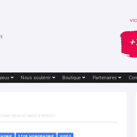
gieux
Nous soutenir
Boutique
Partenaires
Con
 Alouen lance un appel à témoins
HOBIE
STOP HOMOPHOBIE
VIDÉO