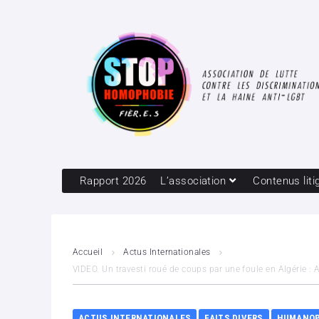
Rapport 2026
L’association
Contenus liti
Accueil
Actus Internationales
VIDEO. Un travesti roué de coups par une foule en Algérie :
ACTUS INTERNATIONALES
FAITS DIVERS
HUMANOP