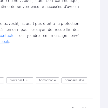
lique encore Alouen, dans son communiqué,
même de se voir ensuite accusées d’avoir «
 travestit, n’aurait pas droit à la protection
à témoin pour essayer de recueillir des
ontacter
ou joindre en message privé
ebook
.
n
droits des LGBT
homophobie
homosexualite