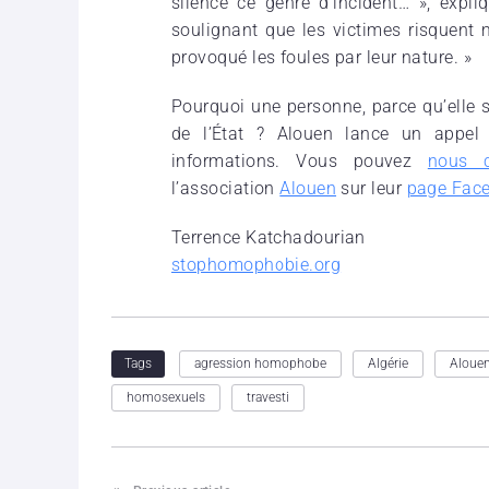
silence ce genre d’incident… », exp
soulignant que les victimes risquent 
provoqué les foules par leur nature. »
Pourquoi une personne, parce qu’elle se
de l’État ? Alouen lance un appel 
informations. Vous pouvez
nous c
l’association
Alouen
sur leur
page Fac
Terrence Katchadourian
stophomophobie.org
agression homophobe
Algérie
Aloue
Tags
homosexuels
travesti