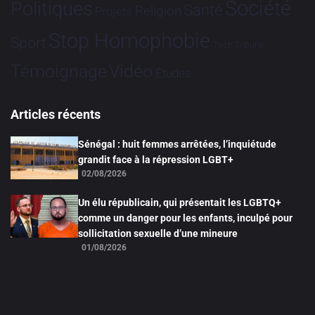
Société
Politiques
Santé
Religion
Projets
Stop Homophobie
Sport
Tech
Tribune
Vidéo
Témoignage
Études
Articles récents
Sénégal : huit femmes arrêtées, l’inquiétude
grandit face à la répression LGBT+
02/08/2026
Un élu républicain, qui présentait les LGBTQ+
comme un danger pour les enfants, inculpé pour
sollicitation sexuelle d’une mineure
01/08/2026