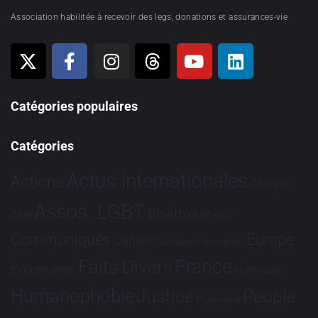
Association habilitée à recevoir des legs, donations et assurances-vie
Catégories populaires
Catégories
Actus Internationales
Actions
Afrique
Assos. LGBT
Bioéthique
Asie
Brève
Communiqués
Europe
Culture
Dialogues France-Brésil
France
Faits Divers
Evénements
Hommage
Humanophobie
Justice
People
Partenariat