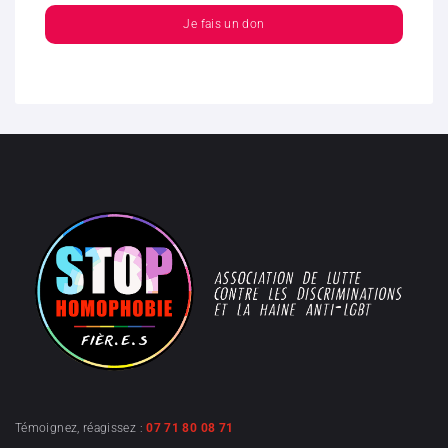
Je fais un don
Témoignez, réagissez :
07 71 80 08 71