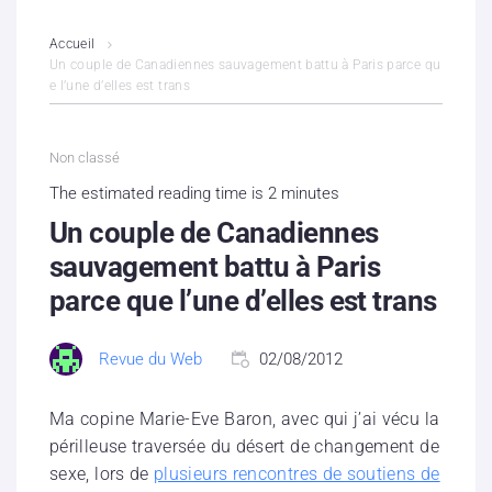
L’association
Accueil
Un couple de Canadiennes sauvagement battu à Paris parce qu
e l’une d’elles est trans
Contenus litigieux
Nous soutenir
Non classé
The estimated reading time is 2 minutes
Boutique
Un couple de Canadiennes
Partenaires
sauvagement battu à Paris
parce que l’une d’elles est trans
Contacts
Revue du Web
02/08/2012
Hébergement solidaire
Ma copine Marie-Eve Baron, avec qui j’ai vécu la
périlleuse traversée du désert de changement de
sexe, lors de
plusieurs rencontres de soutiens de