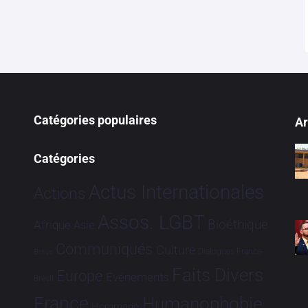
Catégories populaires
Ar
Catégories
Actus Internationales
Actions
Assos. LGBT
Bioéthique
Afrique
Asie
Communiqués
Culture
Dialogues France-
Brève
Faits Divers
Europe
Evénements
Brésil
France
Humanophobie
Hommage