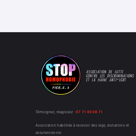
Témoignez, réagissez :
07 71 80 08 71
Association habilitée à recevoir des legs, donations et
assurances-vie