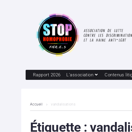
Rapport 2026
L’association
Contenus liti
Accueil
vandalisations
Étiquette :
vandali