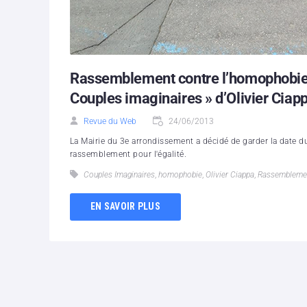
Rassemblement contre l’homophobie s
Couples imaginaires » d’Olivier Ciap
Revue du Web
24/06/2013
La Mairie du 3e arrondissement a décidé de garder la date du
rassemblement pour l'égalité.
Couples Imaginaires
,
homophobie
,
Olivier Ciappa
,
Rassembleme
EN SAVOIR PLUS