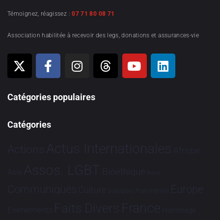
Témoignez, réagissez :
07 71 80 08 71
Association habilitée à recevoir des legs, donations et assurances-vie
Catégories populaires
Catégories
Actus Internationales
Actions
Afrique
Assos. LGBT
Bioéthique
Asie
Brève
Communiqués
Europe
Culture
Dialogues France-Brésil
France
Faits Divers
Evénements
Hommage