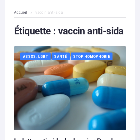
L’association
Accueil
vaccin anti-sida
Contenus litigieux
Étiquette :
vaccin anti-sida
Nous soutenir
ASSOS. LGBT
SANTÉ
STOP HOMOPHOBIE
Boutique
Partenaires
Contacts
Hébergement solidaire