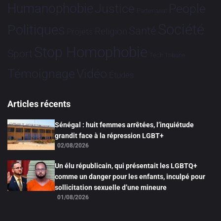
Humanophobie
Justice
People
Partenariat
Société
Politiques
Santé
Religion
Projets
Stop Homophobie
Sport
Tech
Tribune
Vidéo
Témoignage
Études
Articles récents
Sénégal : huit femmes arrêtées, l’inquiétude
grandit face à la répression LGBT+
02/08/2026
Un élu républicain, qui présentait les LGBTQ+
comme un danger pour les enfants, inculpé pour
sollicitation sexuelle d’une mineure
01/08/2026