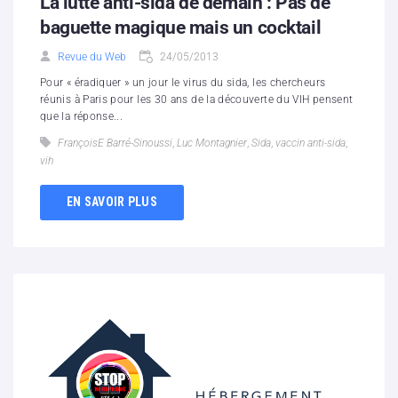
La lutte anti-sida de demain : Pas de
baguette magique mais un cocktail
Revue du Web
24/05/2013
Pour « éradiquer » un jour le virus du sida, les chercheurs
réunis à Paris pour les 30 ans de la découverte du VIH pensent
que la réponse...
FrançoisE Barré-Sinoussi
,
Luc Montagnier
,
Sida
,
vaccin anti-sida
,
vih
EN SAVOIR PLUS