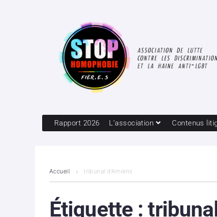
Rapport 2026
L’association
Contenus liti
Accueil
tribunal d’Amiens
Étiquette :
tribuna