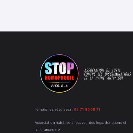
Témoignez, réagissez :
07 71 80 08 71
Association habilitée à recevoir des legs, donations et
assurances-vie