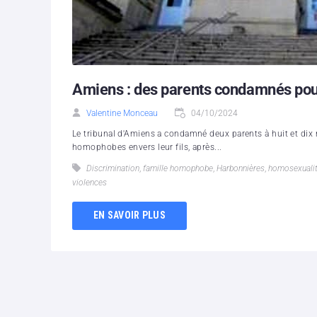
Amiens : des parents condamnés pour
Valentine Monceau
04/10/2024
Le tribunal d'Amiens a condamné deux parents à huit et dix 
homophobes envers leur fils, après...
Discrimination
,
famille homophobe
,
Harbonnières
,
homosexuali
violences
EN SAVOIR PLUS