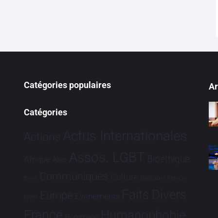
Catégories populaires
Ar
Catégories
Actus Internationales
Actions
Assos. LGBT
Bioéthique
Afrique
Asie
Communiqués
Culture
Dialogues France-
Brève
Faits Divers
Europe
Evénements
Brésil
France
Humanophobie
Hommage