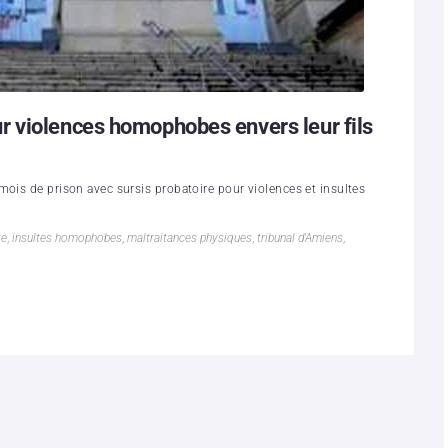
 violences homophobes envers leur fils
mois de prison avec sursis probatoire pour violences et insultes
te
,
insultes homophobes
,
maltraitances physiques
,
tribunal d'Amiens
,