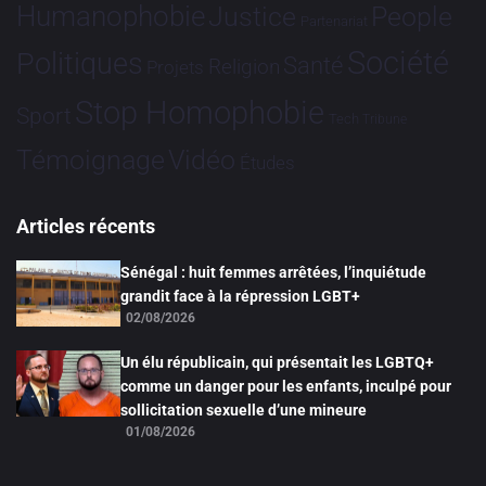
Humanophobie
Justice
People
Partenariat
Société
Politiques
Santé
Religion
Projets
Stop Homophobie
Sport
Tech
Tribune
Vidéo
Témoignage
Études
Articles récents
Sénégal : huit femmes arrêtées, l’inquiétude
grandit face à la répression LGBT+
02/08/2026
Un élu républicain, qui présentait les LGBTQ+
comme un danger pour les enfants, inculpé pour
sollicitation sexuelle d’une mineure
01/08/2026