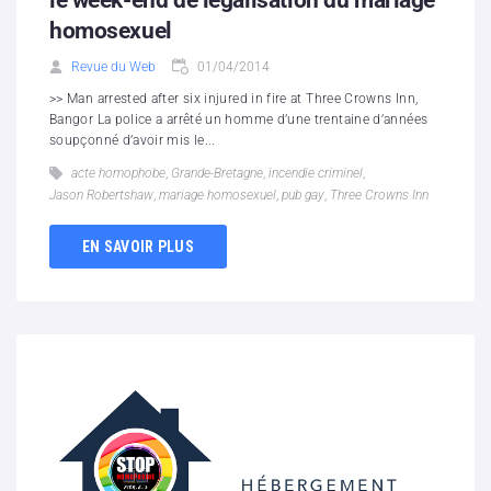
le week-end de légalisation du mariage
homosexuel
Revue du Web
01/04/2014
>> Man arrested after six injured in fire at Three Crowns Inn,
Bangor La police a arrêté un homme d’une trentaine d’années
soupçonné d’avoir mis le...
acte homophobe
,
Grande-Bretagne
,
incendie criminel
,
Jason Robertshaw
,
mariage homosexuel
,
pub gay
,
Three Crowns Inn
EN SAVOIR PLUS