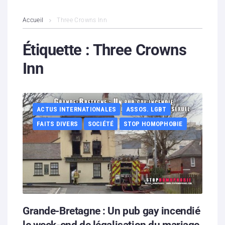
L’association
Accueil
Three Crowns Inn
Contenus litigieux
Étiquette :
Three Crowns
Inn
Nous soutenir
Boutique
ACTUS INTERNATIONALES
ASSOS. LGBT
Partenaires
FAITS DIVERS
SOCIÉTÉ
STOP HOMOPHOBIE
Contacts
Hébergement solidaire
Grande-Bretagne : Un pub gay incendié