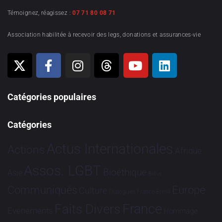
Témoignez, réagissez :
07 71 80 08 71
Association habilitée à recevoir des legs, donations et assurances-vie
Catégories populaires
Catégories
Actus Internationales
Actions
Afrique
Assos. LGBT
Bioéthique
Asie
Brève
Communiqués
Europe
Culture
Dialogues France-Brésil
France
Faits Divers
Evénements
Hommage