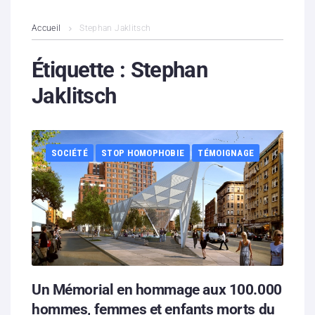
L’association
Accueil
Stephan Jaklitsch
Contenus litigieux
Étiquette :
Stephan
Jaklitsch
Nous soutenir
Boutique
SOCIÉTÉ
STOP HOMOPHOBIE
TÉMOIGNAGE
Partenaires
Contacts
Hébergement solidaire
Un Mémorial en hommage aux 100.000
hommes, femmes et enfants morts du