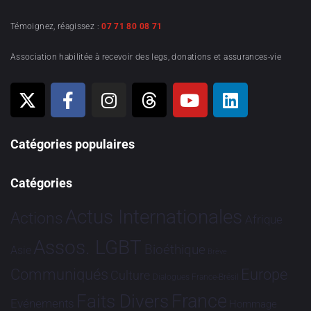
Témoignez, réagissez :
07 71 80 08 71
Association habilitée à recevoir des legs, donations et assurances-vie
Catégories populaires
Catégories
Actus Internationales
Actions
Afrique
Assos. LGBT
Bioéthique
Asie
Brève
Communiqués
Europe
Culture
Dialogues France-Brésil
France
Faits Divers
Evénements
Hommage