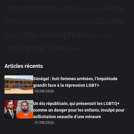
Humanophobie
Justice
People
Partenariat
Société
Politiques
Santé
Religion
Projets
Stop Homophobie
Sport
Tech
Tribune
Vidéo
Témoignage
Études
Articles récents
Sénégal : huit femmes arrêtées, l’inquiétude
grandit face à la répression LGBT+
02/08/2026
Un élu républicain, qui présentait les LGBTQ+
comme un danger pour les enfants, inculpé pour
sollicitation sexuelle d’une mineure
01/08/2026