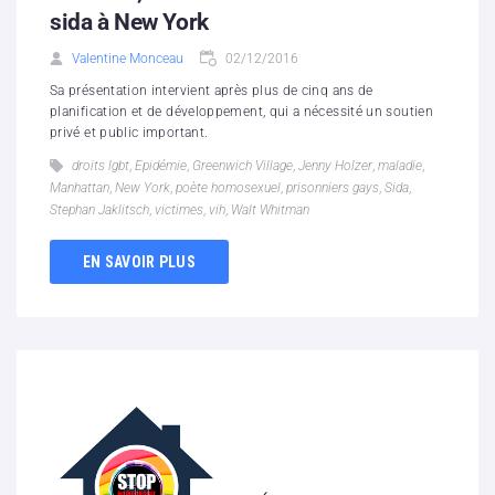
sida à New York
Valentine Monceau
02/12/2016
Sa présentation intervient après plus de cinq ans de
planification et de développement, qui a nécessité un soutien
privé et public important.
droits lgbt
,
Epidémie
,
Greenwich Village
,
Jenny Holzer
,
maladie
,
Manhattan
,
New York
,
poète homosexuel
,
prisonniers gays
,
Sida
,
Stephan Jaklitsch
,
victimes
,
vih
,
Walt Whitman
EN SAVOIR PLUS