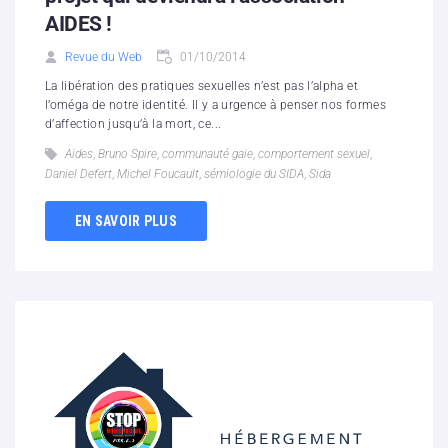
AIDES !
Revue du Web
01/10/2014
La libération des pratiques sexuelles n’est pas l’alpha et
l’oméga de notre identité. Il y a urgence à penser nos formes
d’affection jusqu’à la mort, ce...
Aides
,
Bruno Spire
,
communauté gaie
,
comportement sexuel
,
Daniel Defert
,
Michel Foucault
,
sémiologie du SIDA
,
Sida
EN SAVOIR PLUS