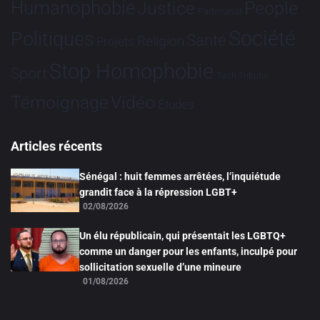
Humanophobie
Justice
People
Partenariat
Société
Politiques
Santé
Religion
Projets
Stop Homophobie
Sport
Tech
Tribune
Vidéo
Témoignage
Études
Articles récents
Sénégal : huit femmes arrêtées, l’inquiétude
grandit face à la répression LGBT+
02/08/2026
Un élu républicain, qui présentait les LGBTQ+
comme un danger pour les enfants, inculpé pour
sollicitation sexuelle d’une mineure
01/08/2026