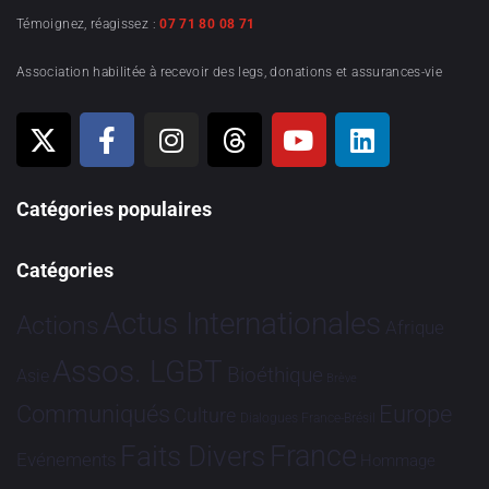
Témoignez, réagissez :
07 71 80 08 71
Association habilitée à recevoir des legs, donations et assurances-vie
Catégories populaires
Catégories
Actus Internationales
Actions
Afrique
Assos. LGBT
Bioéthique
Asie
Brève
Communiqués
Europe
Culture
Dialogues France-Brésil
France
Faits Divers
Evénements
Hommage