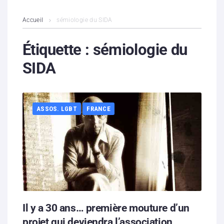
L’association
Accueil
sémiologie du SIDA
Contenus litigieux
Étiquette :
sémiologie du
SIDA
Nous soutenir
Boutique
ASSOS. LGBT
FRANCE
Partenaires
Contacts
Hébergement solidaire
Il y a 30 ans… première mouture d’un
projet qui deviendra l’association