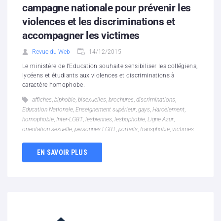
campagne nationale pour prévenir les
violences et les discriminations et
accompagner les victimes
Revue du Web
14/12/2015
Le ministère de l’Education souhaite sensibiliser les collégiens,
lycéens et étudiants aux violences et discriminations à
caractère homophobe.
affiches
,
biphobie
,
bisexuelles
,
brochures
,
discriminations
,
Education Nationale
,
Enseignement supérieur
,
gays
,
Harcèlement
,
homophobie
,
Inter-LGBT
,
lesbiennes
,
lesbophobie
,
Ligne Azur
,
orientation sexuelle
,
personnes LGBT
,
portails
,
transphobie
,
victimes
EN SAVOIR PLUS