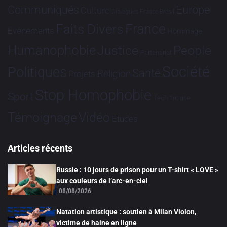
Communiqués
Europe
Culture
Dialogues France-Brésil
France
Faits Divers
Evénements
Hommage
Humanophobie
Justice
People
Partenariat
Société
Politiques
Santé
Religion
Projets
Stop Homophobie
Sport
Tech
Tribune
Vidéo
Témoignage
Études
Articles récents
Russie : 10 jours de prison pour un T-shirt « LOVE »
aux couleurs de l’arc-en-ciel
08/08/2026
Natation artistique : soutien à Milan Violon,
victime de haine en ligne