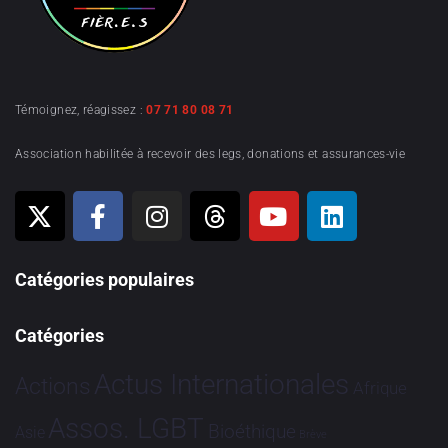
Témoignez, réagissez :
07 71 80 08 71
Association habilitée à recevoir des legs, donations et assurances-vie
Catégories populaires
Catégories
Actus Internationales
Actions
Afrique
Assos. LGBT
Bioéthique
Asie
Brève