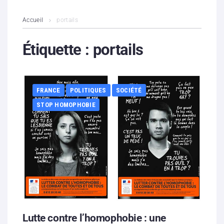
L’association
Accueil
portails
Contenus litigieux
Étiquette :
portails
Nous soutenir
FRANCE
POLITIQUES
SOCIÉTÉ
Boutique
STOP HOMOPHOBIE
Partenaires
Contacts
Hébergement solidaire
Lutte contre l’homophobie : une