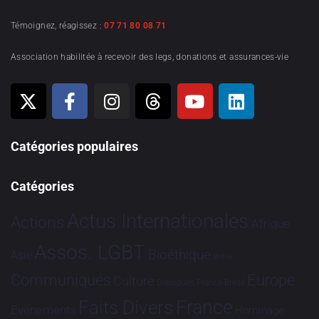
Témoignez, réagissez :
07 71 80 08 71
Association habilitée à recevoir des legs, donations et assurances-vie
Catégories populaires
Catégories
Actus Internationales
Actions
Afrique
Assos. LGBT
Bioéthique
Asie
Brève
Communiqués
Europe
Culture
Dialogues France-Brésil
France
Faits Divers
Evénements
Hommage