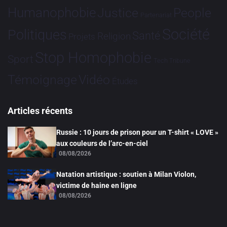
Humanophobie
Justice
People
Partenariat
Société
Politiques
Santé
Religion
Projets
Stop Homophobie
Sport
Tech
Tribune
Vidéo
Témoignage
Études
Articles récents
Russie : 10 jours de prison pour un T-shirt « LOVE »
aux couleurs de l’arc-en-ciel
08/08/2026
Natation artistique : soutien à Milan Violon,
victime de haine en ligne
08/08/2026