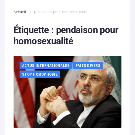
L’association
Accueil
pendaison pour homosexualité
Contenus litigieux
Étiquette :
pendaison pour
homosexualité
Nous soutenir
Boutique
ACTUS INTERNATIONALES
FAITS DIVERS
Partenaires
STOP HOMOPHOBIE
Contacts
Hébergement solidaire