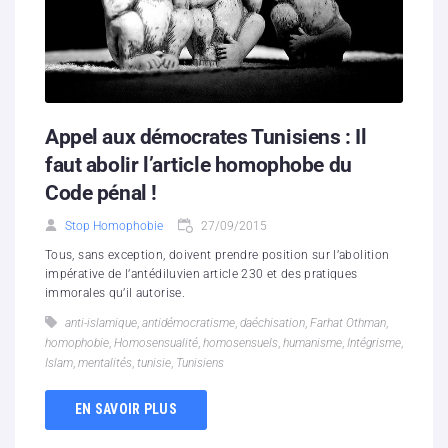
Appel aux démocrates Tunisiens : Il
faut abolir l’article homophobe du
Code pénal !
Stop Homophobie
27/09/2015
Tous, sans exception, doivent prendre position sur l’abolition
impérative de l’antédiluvien article 230 et des pratiques
immorales qu’il autorise.
anti-islamique
,
antidémocratisme
,
daéchisation
,
Farhat Othman
,
homophobie
,
Homosensualité
,
homosensuels
,
humanisme
,
Intégrisme
,
Islam
,
mentalités
,
tunisie
,
Tunisiens
EN SAVOIR PLUS