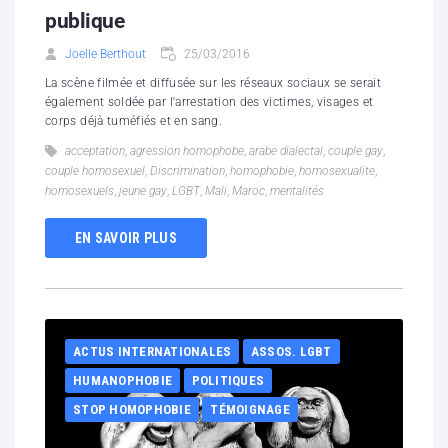
publique
Joelle Berthout
25/03/2016
La scène filmée et diffusée sur les réseaux sociaux se serait
également soldée par l'arrestation des victimes, visages et
corps déjà tuméfiés et en sang.
acceptation
,
agression homophobe
,
arabe dialectal
,
couple gay
,
couple homosexuel
,
Discrimination
,
homophobie
,
homosexualite
,
homosexuels
,
jeune gay
,
LGBT
,
Mali
,
Maroc
,
mentalités
EN SAVOIR PLUS
ACTUS INTERNATIONALES
ASSOS. LGBT
HUMANOPHOBIE
POLITIQUES
STOP HOMOPHOBIE
TÉMOIGNAGE