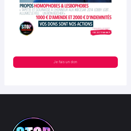
Je fais un don