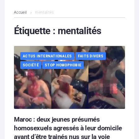
L’association
Accueil
mentalités
Contenus litigieux
Étiquette :
mentalités
Nous soutenir
ACTUS INTERNATIONALES
FAITS DIVERS
Boutique
SOCIÉTÉ
STOP HOMOPHOBIE
Partenaires
Contacts
Hébergement solidaire
Maroc : deux jeunes présumés
homosexuels agressés à leur domicile
avant d’être trainés nus sur la voie