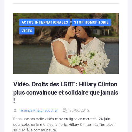
ACTUS INTERNATIONALES
STOP HOMOPHOBIE
VIDÉO
Vidéo. Droits des LGBT : Hillary Clinton
plus convaincue et solidaire que jamais
!
Terrence Khatchadourian
25/06/2015
Dans une nouvelle vidéo mise en ligne ce mercredi 24 juin
pour célébrer le mois de la fierté, Hillary Clinton réaffirme son
soutien à la communauté.