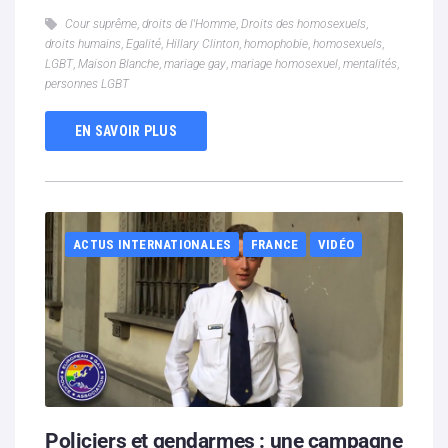
Cour suprême
,
droits de l'Homme
,
Droits des homosexuels
,
droits humains
,
Egalité
,
Hillary Clinton
,
homophobie
,
homosexuels
,
LGBT
,
Maison Blanche
,
mariage gay
,
mariage homosexuel
,
mentalités
,
personnes LGBT
EN SAVOIR PLUS
ACTUS INTERNATIONALES
FRANCE
VIDÉO
Policiers et gendarmes : une campagne