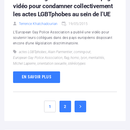
vidéo pour condamner collectivement
les actes LGBTphobes au sein de l’UE
Terrence Khatchadourian
19/05/2015
L’European Gay Police Association a publié une vidéo pour
soutenir leurs collègues dans des pays européens disposant
encore d’une législation discriminatoire.
actes LGBTphobes
,
Alain Parmentier
,
coming-out
,
European Gay Police Association
,
flag
,
homo
,
lyon
,
mentalités
,
Michel Lapierre
,
orientation sexuelle
,
stéréotypes
EN SAVOIR PLUS
1
2