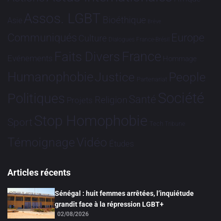
Assos. LGBT
Bioéthique
Asie
Brève
Communiqués
Europe
Culture
Dialogues France-Brésil
France
Faits Divers
Evénements
Hommage
Humanophobie
Justice
People
Partenariat
Société
Politiques
Santé
Religion
Projets
Stop Homophobie
Sport
Tech
Tribune
Vidéo
Témoignage
Études
Articles récents
Sénégal : huit femmes arrêtées, l’inquiétude
grandit face à la répression LGBT+
02/08/2026