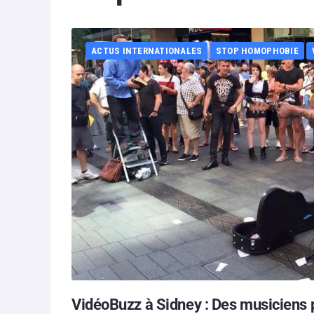
ACTUS INTERNATIONALES
STOP HOMOPHOBIE
VidéoBuzz à Sidney : Des musiciens p