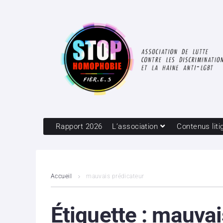
Rapport 2026
L’association
Contenus liti
Accueil
mauvais prédicateur
Étiquette :
mauvai