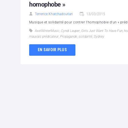
homophobe »
Terrence Khatchadourian
13/03/2015
Musique et solidarité pour contrer l'homophobie d'un « prédi
AxelWinterMusic
,
Cyndi Lauper
,
Girls Just Want To Have Fun
,
ho
mauvais prédicateur
,
Propagande
,
solidarité
,
Sydney
EN SAVOIR PLUS