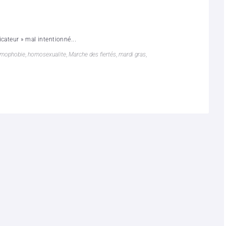
cateur » mal intentionné...
mophobie
,
homosexualite
,
Marche des fiertés
,
mardi gras
,