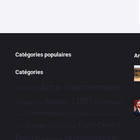
Catégories populaires
Ar
Catégories
Actus Internationales
Actions
Assos. LGBT
Bioéthique
Afrique
Asie
Communiqués
Culture
Dialogues France-
Brève
Faits Divers
Europe
Evénements
Brésil
France
Humanophobie
Hommage