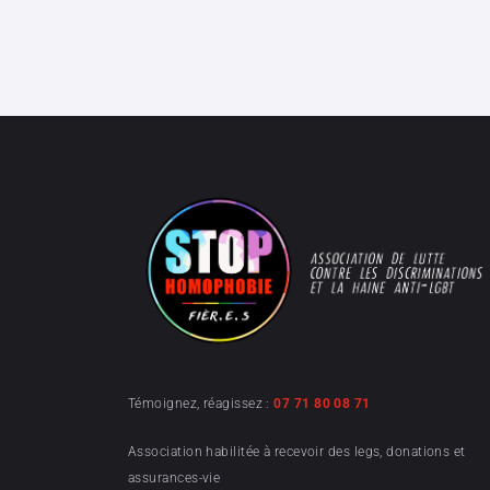
Témoignez, réagissez :
07 71 80 08 71
Association habilitée à recevoir des legs, donations et
assurances-vie