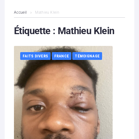
L’association
Accueil
Mathieu Klein
Contenus litigieux
Étiquette :
Mathieu Klein
Nous soutenir
FAITS DIVERS
FRANCE
TÉMOIGNAGE
Boutique
Partenaires
Contacts
Hébergement solidaire