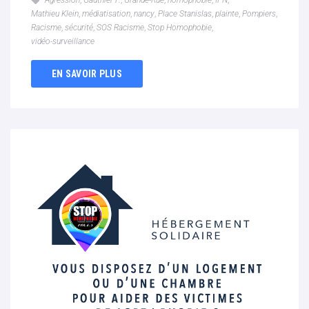
Agression
,
Gauthier P.
,
Grande-Rue
,
homophobie
,
IPN
,
Mathieu Klein
,
médiatisation
,
nancy
,
Place Stanislas
,
plainte
,
Pompiers
,
Racisme
,
sécurité
,
SOS Racisme
,
Stop Homophobie
,
vidéo-surveillance
EN SAVOIR PLUS