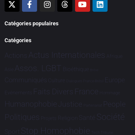
Catégories populaires
Catégories
Actus Internationales
Actions
Afrique
Assos. LGBT
Bioéthique
Asie
Brève
Communiqués
Europe
Culture
Dialogues France-Brésil
France
Faits Divers
Evénements
Hommage
Humanophobie
Justice
People
Partenariat
Société
Politiques
Santé
Religion
Projets
Stop Homophobie
Sport
Tech
Tribune