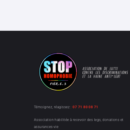
Témoignez, réagissez :
07 71 80 08 71
Association habilitée à recevoir des legs, donations et
assurances-vie