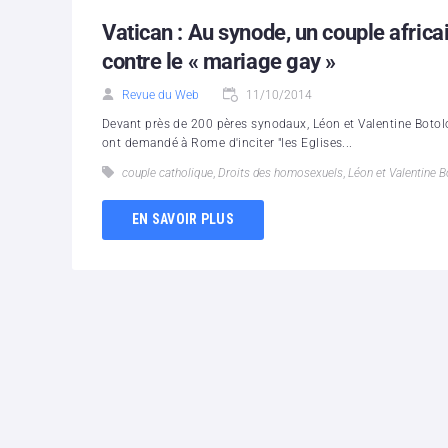
Vatican : Au synode, un couple africa
contre le « mariage gay »
Revue du Web
11/10/2014
Devant près de 200 pères synodaux, Léon et Valentine Boto
ont demandé à Rome d'inciter "les Eglises...
couple catholique
,
Droits des homosexuels
,
Léon et Valentine B
EN SAVOIR PLUS