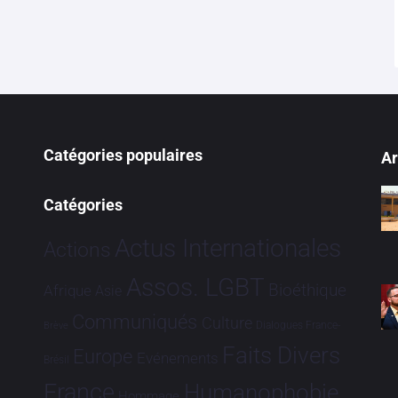
Catégories populaires
Ar
Catégories
Actus Internationales
Actions
Assos. LGBT
Bioéthique
Afrique
Asie
Communiqués
Culture
Dialogues France-
Brève
Faits Divers
Europe
Evénements
Brésil
France
Humanophobie
Hommage