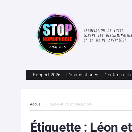
Rapport 2026
L’association
Contenus liti
Accueil
Léon et Valentine Botolo
Étiquette :
Léon et