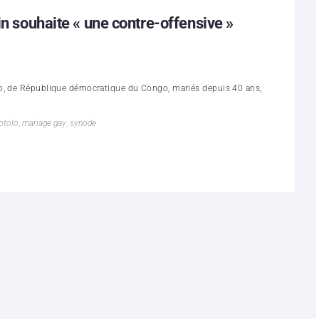
in souhaite « une contre-offensive »
lo, de République démocratique du Congo, mariés depuis 40 ans,
otolo
,
mariage gay
,
synode