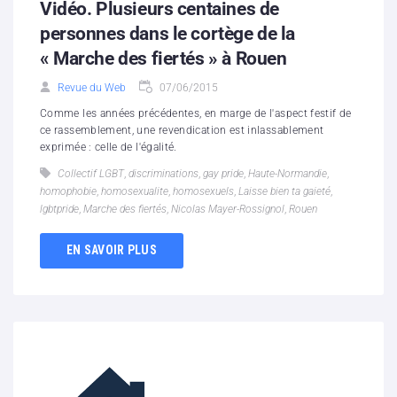
Vidéo. Plusieurs centaines de
personnes dans le cortège de la
« Marche des fiertés » à Rouen
Revue du Web
07/06/2015
Comme les années précédentes, en marge de l'aspect festif de
ce rassemblement, une revendication est inlassablement
exprimée : celle de l'égalité.
Collectif LGBT
,
discriminations
,
gay pride
,
Haute-Normandie
,
homophobie
,
homosexualite
,
homosexuels
,
Laisse bien ta gaieté
,
lgbtpride
,
Marche des fiertés
,
Nicolas Mayer-Rossignol
,
Rouen
EN SAVOIR PLUS