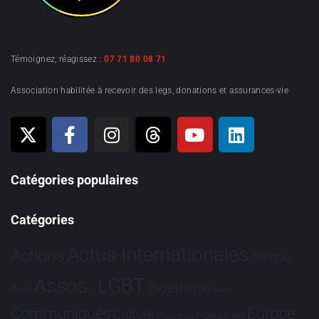
Témoignez, réagissez :
07 71 80 08 71
Association habilitée à recevoir des legs, donations et assurances-vie
Catégories populaires
Catégories
Actus Internationales
Actions
Afrique
Assos. LGBT
Bioéthique
Asie
Brève
Communiqués
Europe
Culture
Dialogues France-Brésil