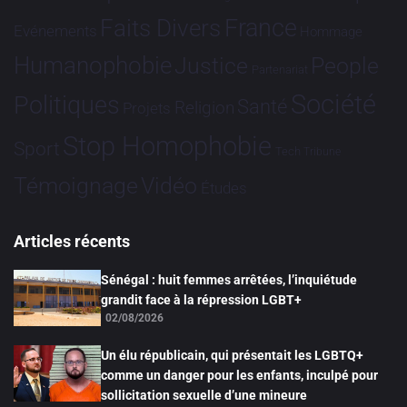
France
Faits Divers
Evénements
Hommage
Humanophobie
Justice
People
Partenariat
Société
Politiques
Santé
Religion
Projets
Stop Homophobie
Sport
Tech
Tribune
Vidéo
Témoignage
Études
Articles récents
Sénégal : huit femmes arrêtées, l’inquiétude
grandit face à la répression LGBT+
02/08/2026
Un élu républicain, qui présentait les LGBTQ+
comme un danger pour les enfants, inculpé pour
sollicitation sexuelle d’une mineure