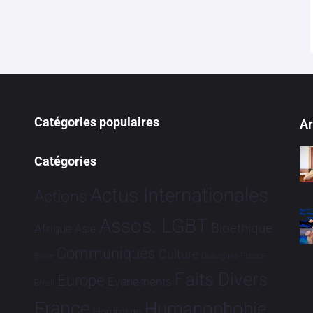
Catégories populaires
Ar
Catégories
Actus Internationales
Actions
Assos. LGBT
Bioéthique
Afrique
Asie
Communiqués
Culture
Dialogues France-
Brève
Faits Divers
Europe
Evénements
Brésil
France
Humanophobie
Hommage