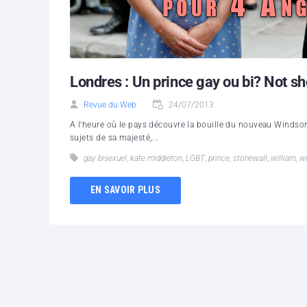
Londres : Un prince gay ou bi? Not sh
Revue du Web
24/07/2013
A l’heure où le pays découvre la bouille du nouveau Windsor,
sujets de sa majesté,...
gay bisexuel
,
kate middleton
,
LGBT
,
prince
,
stonewall
,
william
,
w
EN SAVOIR PLUS