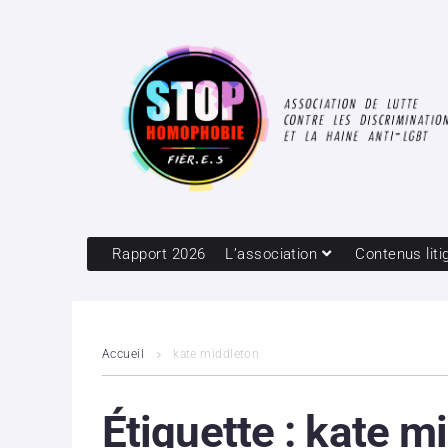
Rapport 2026
L’association
Contenus liti
Accueil
kate middleton
Étiquette :
kate m