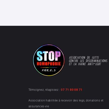
Témoignez, réagissez :
07 71 80 08 71
Association habilitée à recevoir des legs, donations et
assurances-vie