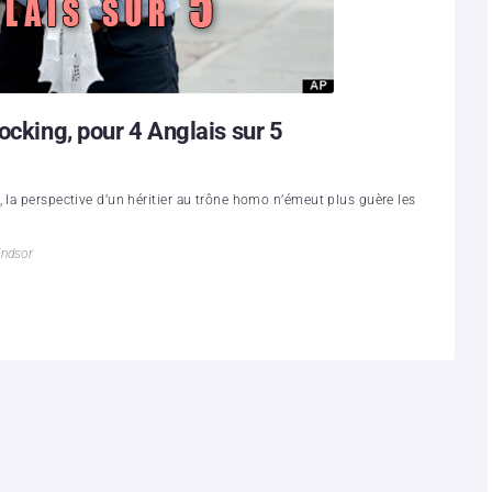
ocking, pour 4 Anglais sur 5
 la perspective d’un héritier au trône homo n’émeut plus guère les
indsor