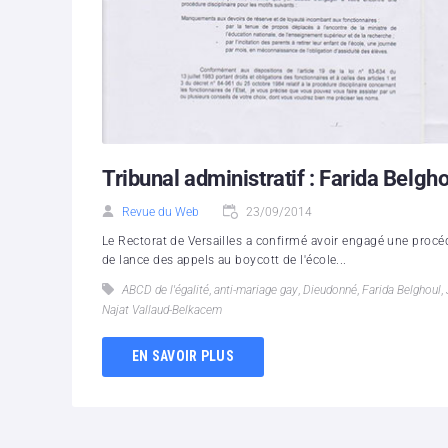
Tribunal administratif : Farida Belgh
Revue du Web
23/09/2014
Le Rectorat de Versailles a confirmé avoir engagé une procédu
de lance des appels au boycott de l'école...
ABCD de l'égalité
,
anti-mariage gay
,
Dieudonné
,
Farida Belghoul
,
Najat Vallaud-Belkacem
EN SAVOIR PLUS