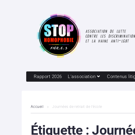
Rapport 2026
L’association
Contenus liti
Accueil
Journées de retrait de l’école
Étiquette :
Journée