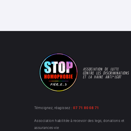
Témoignez, réagissez :
07 71 80 08 71
Association habilitée à recevoir des legs, donations et
assurances-vie