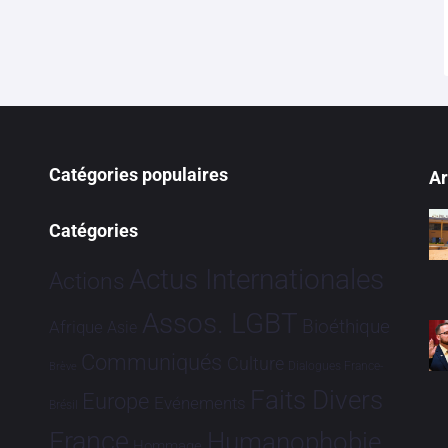
Catégories populaires
Ar
Catégories
Actus Internationales
Actions
Assos. LGBT
Bioéthique
Afrique
Asie
Communiqués
Culture
Dialogues France-
Brève
Faits Divers
Europe
Evénements
Brésil
France
Humanophobie
Hommage