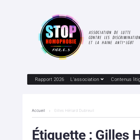
Rapport 2026
L’association
Contenus liti
Accueil
Gilles Hériard Dubreuil
Étiquette :
Gilles 