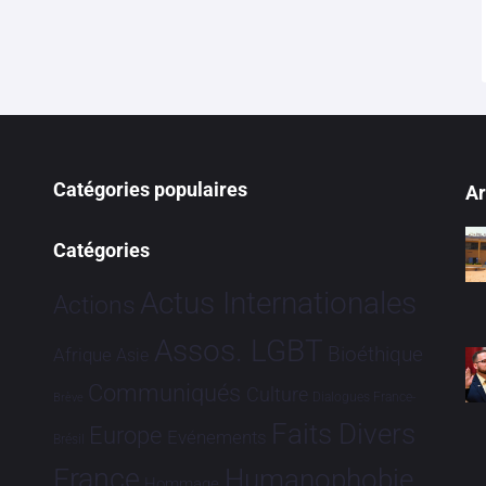
Catégories populaires
Ar
Catégories
Actus Internationales
Actions
Assos. LGBT
Bioéthique
Afrique
Asie
Communiqués
Culture
Dialogues France-
Brève
Faits Divers
Europe
Evénements
Brésil
France
Humanophobie
Hommage