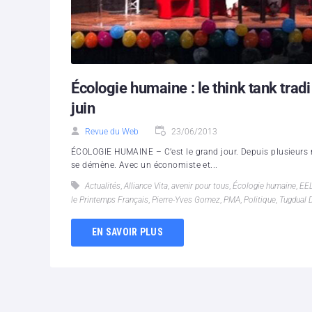
Écologie humaine : le think tank trad
juin
Revue du Web
23/06/2013
ÉCOLOGIE HUMAINE – C’est le grand jour. Depuis plusieurs mo
se démène. Avec un économiste et...
Actualités
,
Alliance Vita
,
avenir pour tous
,
Écologie humaine
,
EE
le Printemps Français
,
Pierre-Yves Gomez
,
PMA
,
Politique
,
Tugdual D
EN SAVOIR PLUS