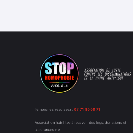
Témoignez, réagissez :
07 71 80 08 71
Association habilitée à recevoir des legs, donations et
assurances-vie