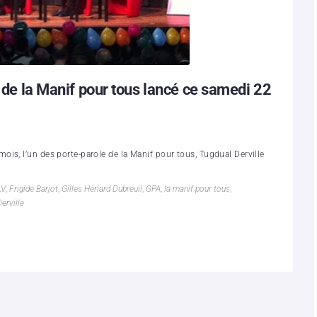
i de la Manif pour tous lancé ce samedi 22
is, l’un des porte-parole de la Manif pour tous, Tugdual Derville
LV
,
Frigide Barjot
,
Gilles Hériard Dubreuil
,
GPA
,
la manif pour tous
,
erville