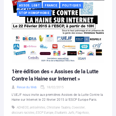
ASSOS. LGBT
FRANCE
POLITIQUES
STOP HOMOPHOBIE
1ère édition des « Assises de la Lutte
Contre la Haine sur Internet »
Revue du Web
18/02/2015
L’UEJF nous invite aux premières Assises de la Lutte Contre la
Haine sur Internet le 22 février 2015 à l’ESCP Europe Paris.
ADHEOS
,
antisémites
,
Christiane Taubira
,
Coexister
,
discours racistes
,
ESCP Europe
,
Etudiants Juifs
,
Flag Asso
,