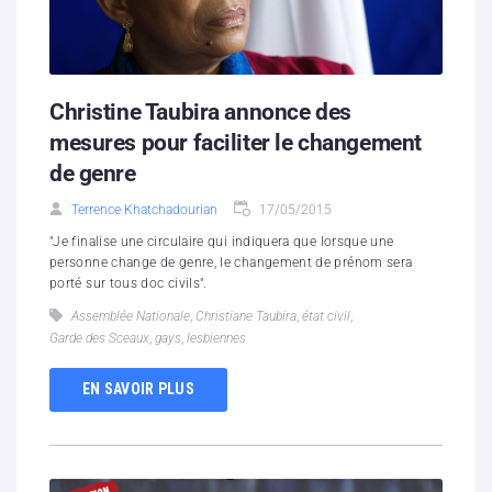
Christine Taubira annonce des
mesures pour faciliter le changement
de genre
Terrence Khatchadourian
17/05/2015
"Je finalise une circulaire qui indiquera que lorsque une
personne change de genre, le changement de prénom sera
porté sur tous doc civils".
Assemblée Nationale
,
Christiane Taubira
,
état civil
,
Garde des Sceaux
,
gays
,
lesbiennes
EN SAVOIR PLUS