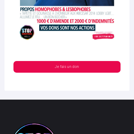
Je fais un don