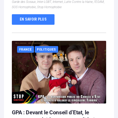
Garde des Sceaux
,
Inter-LGBT
,
Internet
,
Lutte Contre la Haine
,
l’EGAM
,
SOS Homophobie
,
Stop Homophobie
EN SAVOIR PLUS
FRANCE
POLITIQUES
GPA : Devant le Conseil d’Etat, le