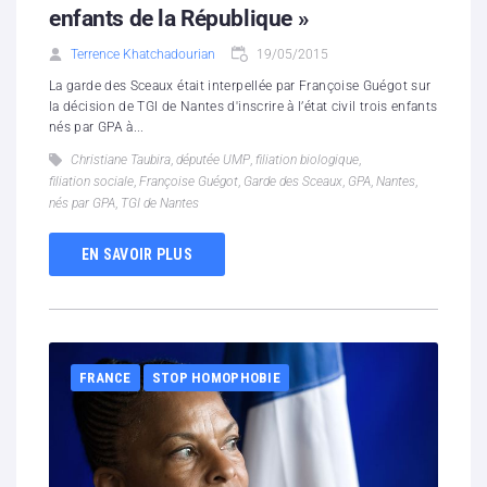
enfants de la République »
Terrence Khatchadourian
19/05/2015
La garde des Sceaux était interpellée par Françoise Guégot sur
la décision de TGI de Nantes d'inscrire à l’état civil trois enfants
nés par GPA à...
Christiane Taubira
,
députée UMP
,
filiation biologique
,
filiation sociale
,
Françoise Guégot
,
Garde des Sceaux
,
GPA
,
Nantes
,
nés par GPA
,
TGI de Nantes
EN SAVOIR PLUS
FRANCE
STOP HOMOPHOBIE