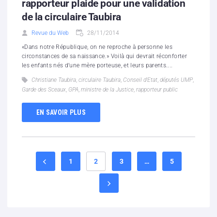
rapporteur plaide pour une validation
de la circulaire Taubira
Revue du Web
28/11/2014
«Dans notre République, on ne reproche à personne les
circonstances de sa naissance.» Voilà qui devrait réconforter
les enfants nés d’une mère porteuse, et leurs parents....
Christiane Taubira
,
circulaire Taubira
,
Conseil d'Etat
,
députés UMP
,
Garde des Sceaux
,
GPA
,
ministre de la Justice
,
rapporteur public
EN SAVOIR PLUS
1
2
3
…
5