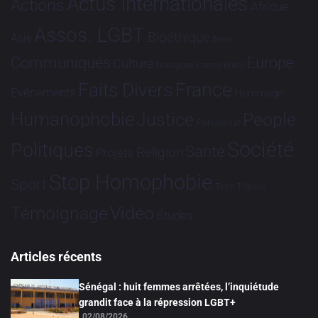
Actus Internationales
Actions
Afrique
Assos. LGBT
Bioéthique
Asie
Brève
Communiqués
Europe
Culture
Dialogues France-Brésil
France
Faits Divers
Evénements
Hommage
Humanophobie
Justice
People
Partenariat
Société
Politiques
Santé
Religion
Projets
Stop Homophobie
Sport
Tech
Tribune
Vidéo
Témoignage
Études
Articles récents
Sénégal : huit femmes arrêtées, l’inquiétude
grandit face à la répression LGBT+
02/08/2026