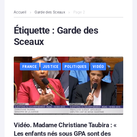
L’association
Accueil
Garde des Sceaux
Page 2
Contenus litigieux
Étiquette :
Garde des
Sceaux
Nous soutenir
Boutique
FRANCE
JUSTICE
POLITIQUES
VIDÉO
Partenaires
Contacts
Hébergement solidaire
Vidéo. Madame Christiane Taubira : «
Les enfants nés sous GPA sont des