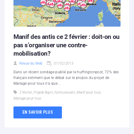
Manif des antis ce 2 février : doit-on ou
pas s’organiser une contre-
mobilisation?
Revue du Web
01/02/2013
Dans un récent sondage publié par le huffingtonpost, 72% des
français estiment que le débat sur le propos du projet de
Mariage pour tous n’a que...
2 février
,
Frigide Bajot
,
homosexuels
,
Manif pour tous
,
Mariage pour tous
EN SAVOIR PLUS