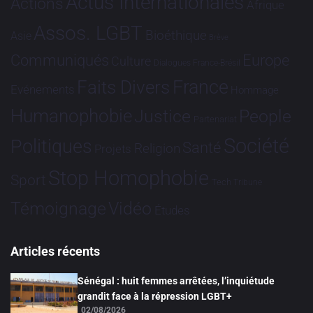
Actus Internationales
Actions
Afrique
Assos. LGBT
Bioéthique
Asie
Brève
Communiqués
Europe
Culture
Dialogues France-Brésil
France
Faits Divers
Evénements
Hommage
Humanophobie
Justice
People
Partenariat
Société
Politiques
Santé
Religion
Projets
Stop Homophobie
Sport
Tech
Tribune
Vidéo
Témoignage
Études
Articles récents
Sénégal : huit femmes arrêtées, l’inquiétude
grandit face à la répression LGBT+
02/08/2026