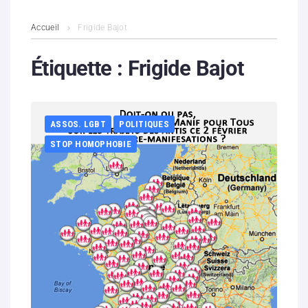
L’association
Accueil
Frigide Bajot
Contenus litigieux
Étiquette :
Frigide Bajot
Nous soutenir
ASSOS. LGBT
POLITIQUES
Boutique
STOP HOMOPHOBIE
Partenaires
Contacts
Hébergement solidaire