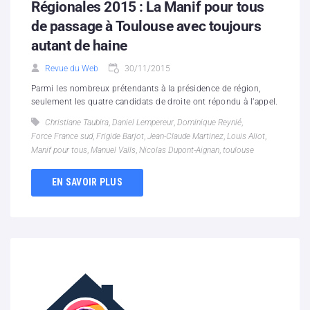
Régionales 2015 : La Manif pour tous
de passage à Toulouse avec toujours
autant de haine
Revue du Web
30/11/2015
Parmi les nombreux prétendants à la présidence de région,
seulement les quatre candidats de droite ont répondu à l’appel.
Christiane Taubira
,
Daniel Lempereur
,
Dominique Reynié
,
Force France sud
,
Frigide Barjot
,
Jean-Claude Martinez
,
Louis Aliot
,
Manif pour tous
,
Manuel Valls
,
Nicolas Dupont-Aignan
,
toulouse
EN SAVOIR PLUS