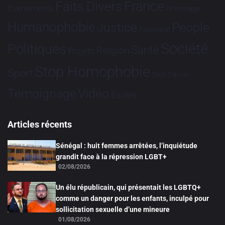
France
Faits Divers
Evénements
Hommage
Humanophobie
Justice
People
Partenariat
Société
Politiques
Santé
Religion
Projets
Stop Homophobie
Sport
Tech
Tribune
Vidéo
Témoignage
Études
Articles récents
Sénégal : huit femmes arrêtées, l’inquiétude
grandit face à la répression LGBT+
02/08/2026
Un élu républicain, qui présentait les LGBTQ+
comme un danger pour les enfants, inculpé pour
sollicitation sexuelle d’une mineure
01/08/2026