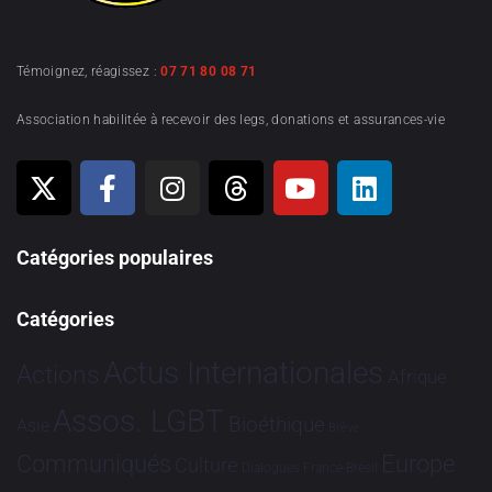
Témoignez, réagissez :
07 71 80 08 71
Association habilitée à recevoir des legs, donations et assurances-vie
Catégories populaires
Catégories
Actus Internationales
Actions
Afrique
Assos. LGBT
Bioéthique
Asie
Brève
Communiqués
Europe
Culture
Dialogues France-Brésil