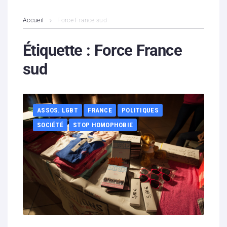
L’association
Accueil
Force France sud
Contenus litigieux
Étiquette :
Force France
sud
Nous soutenir
Boutique
ASSOS. LGBT
FRANCE
POLITIQUES
Partenaires
SOCIÉTÉ
STOP HOMOPHOBIE
Contacts
Hébergement solidaire