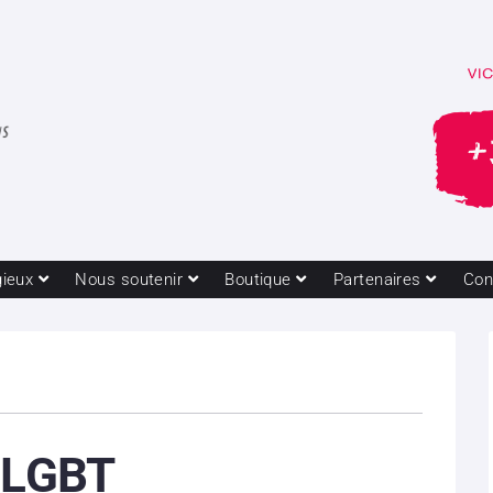
gieux
Nous soutenir
Boutique
Partenaires
Con
s LGBT