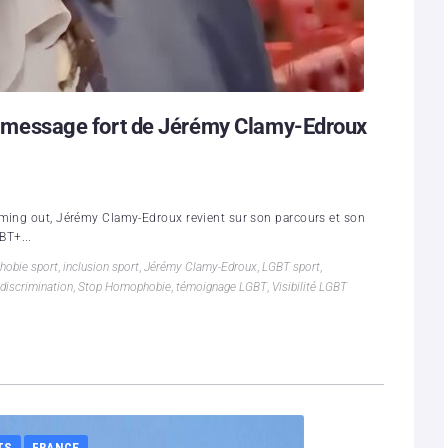
 un message fort de Jérémy Clamy-Edroux
oming out, Jérémy Clamy-Edroux revient sur son parcours et son
BT+...
obie sport
,
inclusion sport
,
Jérémy Clamy-Edroux
,
LGBT sport
,
 discrimination
,
Stop Homophobie
,
témoignage LGBT
,
Visibilité LGBT
TS
FRANCE