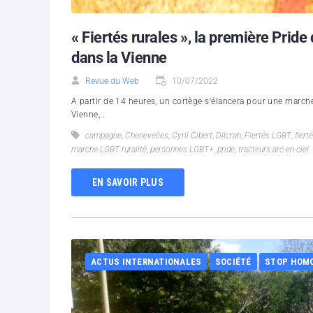
« Fiertés rurales », la première Pride
dans la Vienne
Revue du Web
10/07/2022
A partir de 14 heures, un cortège s'élancera pour une marche
Vienne,...
campagne
,
Chenevelles
,
Cyril Cibert
,
Dilcrah
,
Fiertés LGBT
,
fiert
marche LGBT ruralité
,
personnes LGBT+
,
pride
,
tracteurs arc-en-ciel
EN SAVOIR PLUS
ACTUS INTERNATIONALES
SOCIÉTÉ
STOP HOM