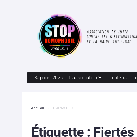
Rapport 2026
L’association
Contenus liti
Accueil
Fiertés LGBT
Étiquette :
Fierté