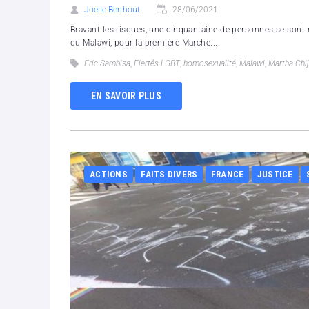
Joelle Berthout
28/06/2021
Bravant les risques, une cinquantaine de personnes se sont 
du Malawi, pour la première Marche...
Eric Sambisa
,
Fiertés LGBT
,
homosexualité
,
Malawi
,
Martha Chij
EN SAVOIR PLUS
ACTIONS
FAITS DIVERS
FRANCE
JUSTICE