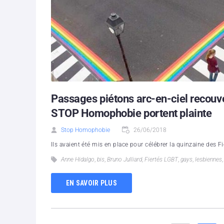
Passages piétons arc-en-ciel recouve
STOP Homophobie portent plainte
Stop Homophobie
26/06/2018
Ils avaient été mis en place pour célébrer la quinzaine des F
Anne Hidalgo
,
bis
,
Bruno Julliard
,
Fiertés LGBT
,
gays
,
lesbiennes
EN SAVOIR PLUS