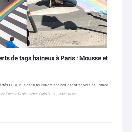
rts de tags haineux à Paris : Mousse et
iertés LGBT, que certains voudraient voir déporter hors de France.
,
Me Etienne Deshoulières
,
Paris homophobie
,
trans