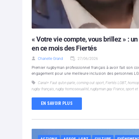
« Votre vie compte, vous brillez » :
en ce mois des Fiertés
Chanelle Grand
27/06/2026
Premier rugbyman professionnel français à avoir fait son c
engagement pour une meilleure inclusion des personnes LG
Canal+ Faut qu’on parle
,
coming out sport
,
Fiertés LGBT
,
homoph
rugby français
,
rugby homosexualité
,
rugbyman gay France
,
sport et
EN SAVOIR PLUS
ACTIONS
ASSOS. LGBT
CULTURE
EVÉNEMEN