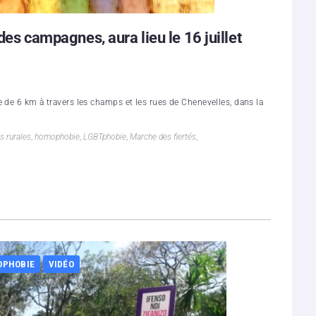
 des campagnes, aura lieu le 16 juillet
 de 6 km à travers les champs et les rues de Chenevelles, dans la
és rurales
,
homophobie
,
LGBTphobie
,
Marche des fiertés
,
OPHOBIE
VIDÉO