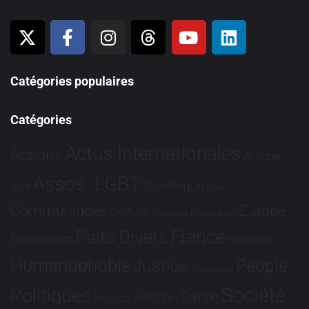
Catégories populaires
Catégories
Actus Internationales
Actions
Afrique
Assos. LGBT
Bioéthique
Asie
Brève
Communiqués
Europe
Culture
Dialogues France-Brésil
France
Faits Divers
Evénements
Hommage
Humanophobie
Justice
People
Partenariat
Société
Politiques
Santé
Religion
Projets