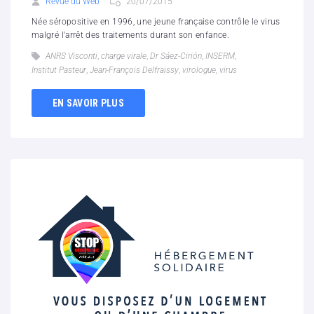
Revue du Web
20/07/2015
Née séropositive en 1996, une jeune française contrôle le virus
malgré l'arrêt des traitements durant son enfance.
ANRS Visconti
,
charge virale
,
Dr Sáez-Cirión
,
INSERM
,
Institut Pasteur
,
Jean-François Delfraissy
,
virologue
,
virus
EN SAVOIR PLUS