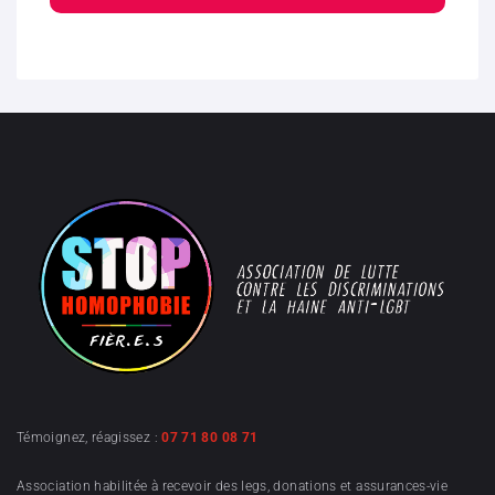
Témoignez, réagissez :
07 71 80 08 71
Association habilitée à recevoir des legs, donations et assurances-vie