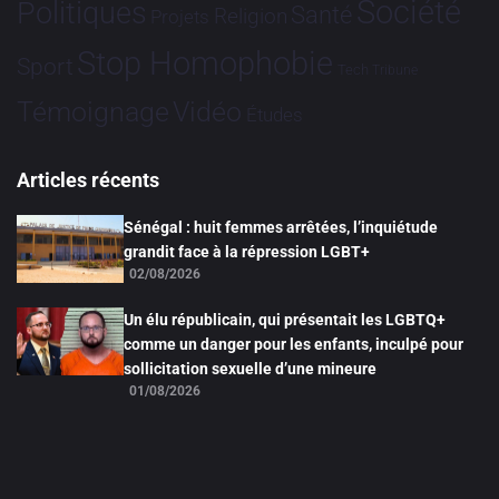
Société
Politiques
Santé
Religion
Projets
Stop Homophobie
Sport
Tech
Tribune
Vidéo
Témoignage
Études
Articles récents
Sénégal : huit femmes arrêtées, l’inquiétude
grandit face à la répression LGBT+
02/08/2026
Un élu républicain, qui présentait les LGBTQ+
comme un danger pour les enfants, inculpé pour
sollicitation sexuelle d’une mineure
01/08/2026