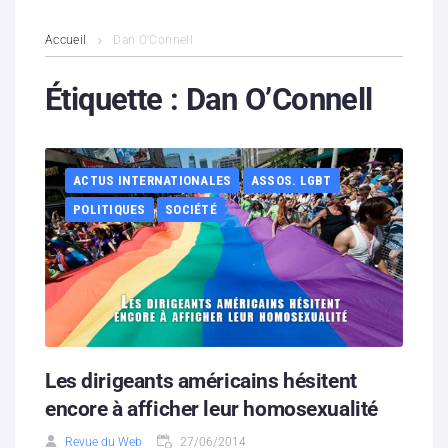
L’association
Accueil
Dan O’Connell
Contenus litigieux
Étiquette :
Dan O’Connell
Nous soutenir
ACTUS INTERNATIONALES
ASSOS. LGBT
Boutique
POLITIQUES
SOCIÉTÉ
Partenaires
Contacts
Hébergement solidaire
Les dirigeants américains hésitent
encore à afficher leur homosexualité
Revue du Web
27/06/2014