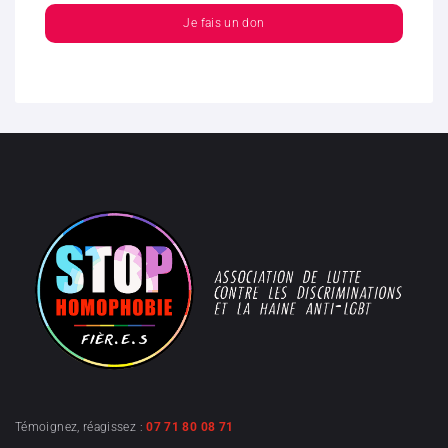
Je fais un don
Témoignez, réagissez :
07 71 80 08 71