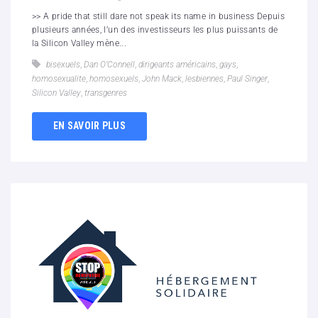
>> A pride that still dare not speak its name in business Depuis
plusieurs années, l’un des investisseurs les plus puissants de
la Silicon Valley mène...
bisexuels
,
Dan O’Connell
,
dirigeants américains
,
gays
,
homosexualite
,
homosexuels
,
John Mack
,
lesbiennes
,
Paul Singer
,
Silicon Valley
,
transgenres
EN SAVOIR PLUS