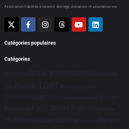
Association habilitée à recevoir des legs, donations et assurances-vie
Catégories populaires
Catégories
Actus Internationales
Actions
Afrique
Assos. LGBT
Bioéthique
Asie
Brève
Communiqués
Europe
Culture
Dialogues France-Brésil
France
Faits Divers
Evénements
Hommage
Humanophobie
Justice
People
Partenariat