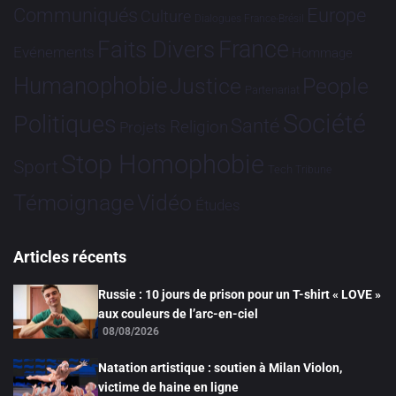
Communiqués
Europe
Culture
Dialogues France-Brésil
France
Faits Divers
Evénements
Hommage
Humanophobie
Justice
People
Partenariat
Société
Politiques
Santé
Religion
Projets
Stop Homophobie
Sport
Tech
Tribune
Vidéo
Témoignage
Études
Articles récents
Russie : 10 jours de prison pour un T-shirt « LOVE »
aux couleurs de l’arc-en-ciel
08/08/2026
Natation artistique : soutien à Milan Violon,
victime de haine en ligne