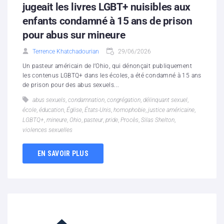
jugeait les livres LGBT+ nuisibles aux
enfants condamné à 15 ans de prison
pour abus sur mineure
Terrence Khatchadourian
29/06/2026
Un pasteur américain de l’Ohio, qui dénonçait publiquement
les contenus LGBTQ+ dans les écoles, a été condamné à 15 ans
de prison pour des abus sexuels...
abus sexuels
,
condamnation
,
congrégation
,
délinquant sexuel
,
école
,
éducation
,
Église
,
États-Unis
,
homophobie
,
justice américaine
,
LGBTQ+
,
mineure
,
Ohio
,
pasteur
,
pride
,
Procès
,
Silas Shelton
,
violences sexuelles
EN SAVOIR PLUS