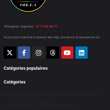
Témoignez, réagissez :
07 71 80 08 71
Association habilitée à recevoir des legs, donations et assurances-vie
Catégories populaires
Catégories
Actus Internationales
Actions
Afrique
Assos. LGBT
Bioéthique
Asie
Brève