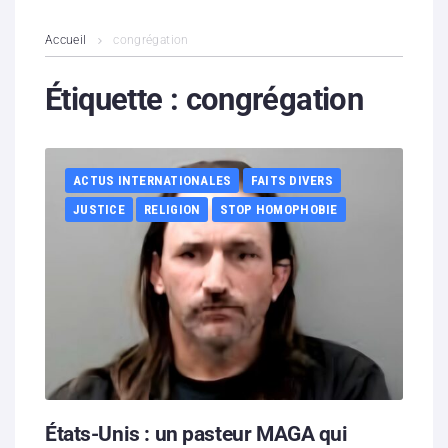
L’association
Accueil
congrégation
Contenus litigieux
Étiquette :
congrégation
Nous soutenir
ACTUS INTERNATIONALES
FAITS DIVERS
Boutique
JUSTICE
RELIGION
STOP HOMOPHOBIE
Partenaires
Contacts
Hébergement solidaire
États-Unis : un pasteur MAGA qui