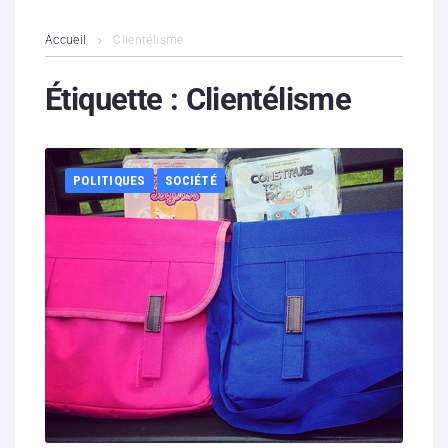
L’association
Accueil
Clientélisme
Contenus litigieux
Étiquette :
Clientélisme
Nous soutenir
POLITIQUES
SOCIÉTÉ
Boutique
Partenaires
Contacts
Hébergement solidaire