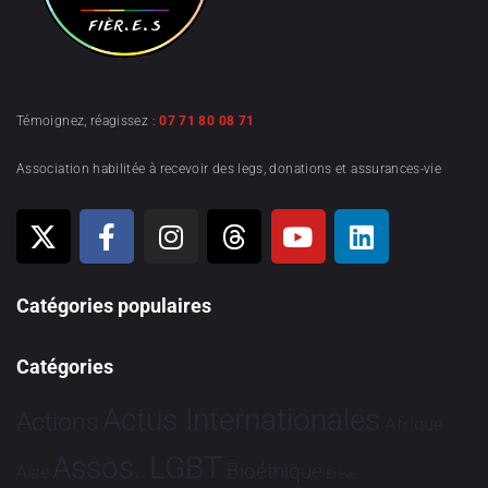
Témoignez, réagissez :
07 71 80 08 71
Association habilitée à recevoir des legs, donations et assurances-vie
Catégories populaires
Catégories
Actus Internationales
Actions
Afrique
Assos. LGBT
Bioéthique
Asie
Brève