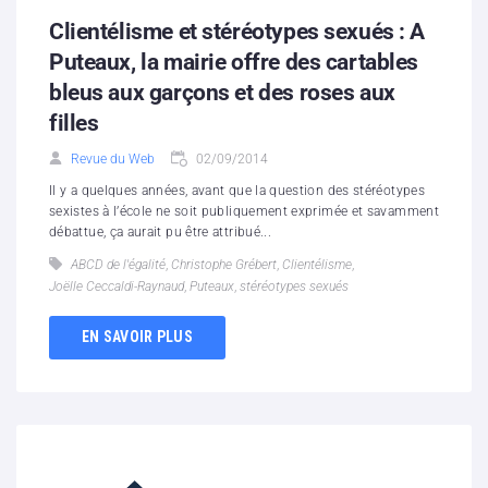
Clientélisme et stéréotypes sexués : A
Puteaux, la mairie offre des cartables
bleus aux garçons et des roses aux
filles
Revue du Web
02/09/2014
Il y a quelques années, avant que la question des stéréotypes
sexistes à l’école ne soit publiquement exprimée et savamment
débattue, ça aurait pu être attribué...
ABCD de l'égalité
,
Christophe Grébert
,
Clientélisme
,
Joëlle Ceccaldi-Raynaud
,
Puteaux
,
stéréotypes sexués
EN SAVOIR PLUS