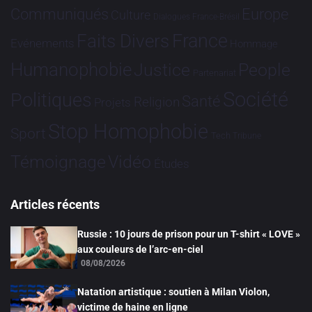
Communiqués
Europe
Culture
Dialogues France-Brésil
France
Faits Divers
Evénements
Hommage
Humanophobie
Justice
People
Partenariat
Société
Politiques
Santé
Religion
Projets
Stop Homophobie
Sport
Tech
Tribune
Vidéo
Témoignage
Études
Articles récents
Russie : 10 jours de prison pour un T-shirt « LOVE »
aux couleurs de l’arc-en-ciel
08/08/2026
Natation artistique : soutien à Milan Violon,
victime de haine en ligne