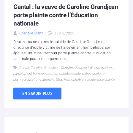
Cantal : la veuve de Caroline Grandjean
porte plainte contre l’Éducation
nationale
Chanelle Grand
17/09/2025
Deux semaines après le suicide de Caroline Grandjean,
directrice d’école victime de harcèlement homophobe, son
épouse Christine Paccoud porte plainte contre l’Éducation
nationale pour « manquements...
Cantal
,
Caroline Grandjean
,
Christine Paccoud
,
discriminations
,
harcèlement homophobe
,
homophobie école
,
milieu scolaire
,
plainte Éducation nationale
,
Stop Homophobie
,
suicide enseignante
EN SAVOIR PLUS