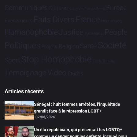
Communiqués
Europe
Culture
Dialogues France-Brésil
France
Faits Divers
Evénements
Hommage
Humanophobie
Justice
People
Partenariat
Société
Politiques
Santé
Religion
Projets
Stop Homophobie
Sport
Tech
Tribune
Vidéo
Témoignage
Études
Articles récents
Sénégal : huit femmes arrêtées, l’inquiétude
grandit face à la répression LGBT+
02/08/2026
Un élu républicain, qui présentait les LGBTQ+
comme un danger pour les enfants, inculpé pour