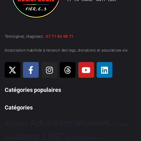
Témoignez, réagissez :
07 71 80 08 71
Association habilitée à recevoir des legs, donations et assurances-vie
Catégories populaires
Catégories
Actus Internationales
Actions
Afrique
Assos. LGBT
Bioéthique
Asie
Brève