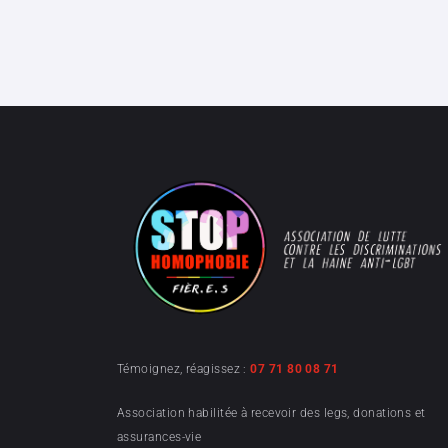
Témoignez, réagissez :
07 71 80 08 71
Association habilitée à recevoir des legs, donations et
assurances-vie