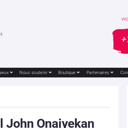
gieux
Nous soutenir
Boutique
Partenaires
Con
al John Onaiyekan