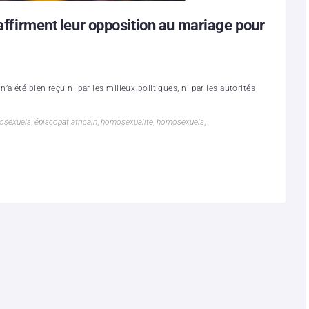
éaffirment leur opposition au mariage pour
 été bien reçu ni par les milieux politiques, ni par les autorités
osexuels
,
épiscopat africain
,
homosexualite
,
homosexuels
,