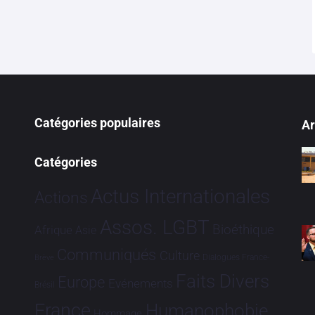
Catégories populaires
Ar
Catégories
Actus Internationales
Actions
Assos. LGBT
Bioéthique
Afrique
Asie
Communiqués
Culture
Dialogues France-
Brève
Faits Divers
Europe
Evénements
Brésil
France
Humanophobie
Hommage