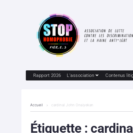
Rapport 2026
L’association
Contenus liti
Accueil
cardinal John Onaiyekan
Étiquette :
cardin