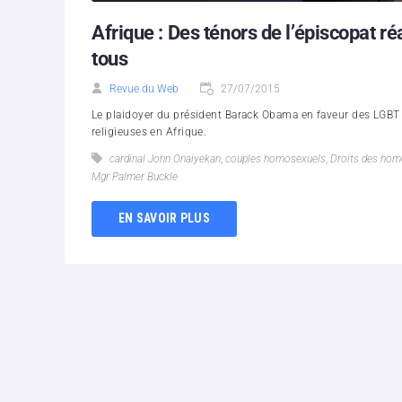
Afrique : Des ténors de l’épiscopat r
tous
Revue du Web
27/07/2015
Le plaidoyer du président Barack Obama en faveur des LGBT n’a
religieuses en Afrique.
cardinal John Onaiyekan
,
couples homosexuels
,
Droits des hom
Mgr Palmer Buckle
EN SAVOIR PLUS