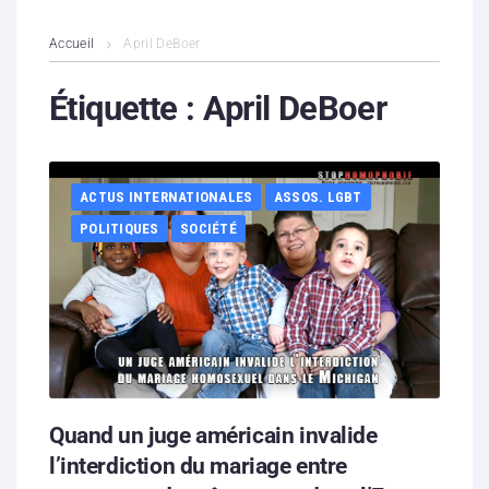
L’association
Accueil
April DeBoer
Contenus litigieux
Étiquette :
April DeBoer
Nous soutenir
ACTUS INTERNATIONALES
ASSOS. LGBT
Boutique
POLITIQUES
SOCIÉTÉ
Partenaires
Contacts
Hébergement solidaire
Quand un juge américain invalide
l’interdiction du mariage entre