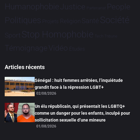
Humanophobie
Justice
People
Partenariat
Société
Politiques
Santé
Religion
Projets
Stop Homophobie
Sport
Tech
Tribune
Vidéo
Témoignage
Études
Articles récents
Sénégal : huit femmes arrêtées, l’inquiétude
grandit face à la répression LGBT+
02/08/2026
Un élu républicain, qui présentait les LGBTQ+
comme un danger pour les enfants, inculpé pour
sollicitation sexuelle d’une mineure
01/08/2026