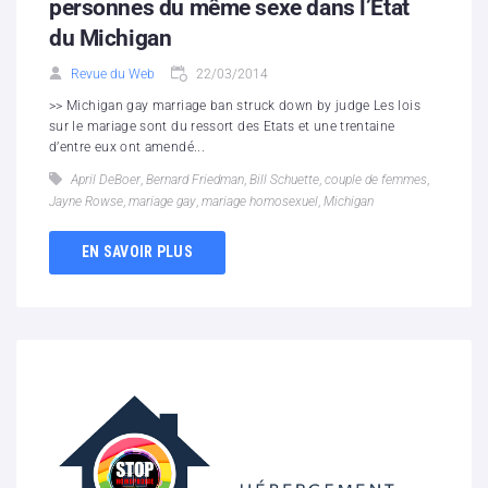
personnes du même sexe dans l’Etat
du Michigan
Revue du Web
22/03/2014
>> Michigan gay marriage ban struck down by judge Les lois
sur le mariage sont du ressort des Etats et une trentaine
d’entre eux ont amendé...
April DeBoer
,
Bernard Friedman
,
Bill Schuette
,
couple de femmes
,
Jayne Rowse
,
mariage gay
,
mariage homosexuel
,
Michigan
EN SAVOIR PLUS