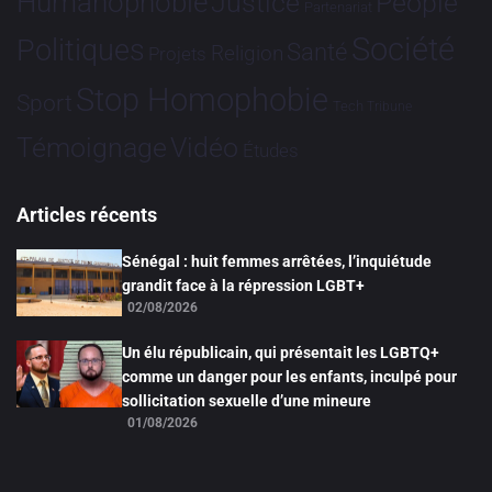
Humanophobie
Justice
People
Partenariat
Société
Politiques
Santé
Religion
Projets
Stop Homophobie
Sport
Tech
Tribune
Vidéo
Témoignage
Études
Articles récents
Sénégal : huit femmes arrêtées, l’inquiétude
grandit face à la répression LGBT+
02/08/2026
Un élu républicain, qui présentait les LGBTQ+
comme un danger pour les enfants, inculpé pour
sollicitation sexuelle d’une mineure
01/08/2026