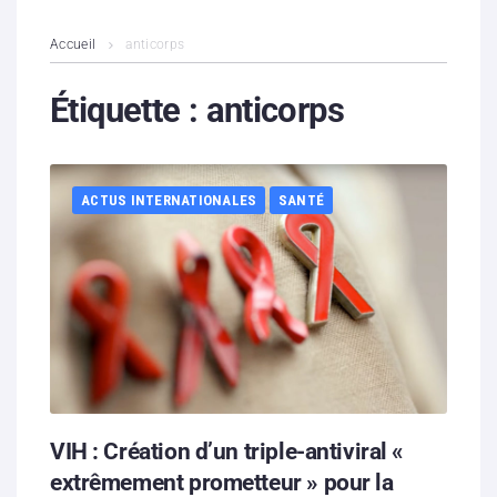
L’association
Accueil
anticorps
Contenus litigieux
Étiquette :
anticorps
Nous soutenir
ACTUS INTERNATIONALES
SANTÉ
Boutique
Partenaires
Contacts
Hébergement solidaire
VIH : Création d’un triple-antiviral «
extrêmement prometteur » pour la