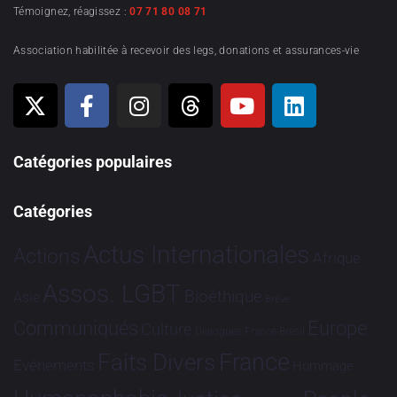
Témoignez, réagissez :
07 71 80 08 71
Association habilitée à recevoir des legs, donations et assurances-vie
Catégories populaires
Catégories
Actus Internationales
Actions
Afrique
Assos. LGBT
Bioéthique
Asie
Brève
Communiqués
Europe
Culture
Dialogues France-Brésil
France
Faits Divers
Evénements
Hommage