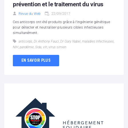
prévention et le traitement du virus
Revue du Web
22/09/2017
Ces anticorps ont été produits grâce à l’ingénierie génétique
pour détecter et neutraliser plusieurs cibles infectieuses
simultanément.
anticorps
,
Dr Anthony Fauci
,
Dr Gary Nabel
,
maladies infectieuses
,
NIH
,
pandémie
,
Sida
,
vih
,
virus simien
EN SAVOIR PLUS