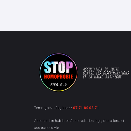
Témoignez, réagissez :
07 71 80 08 71
Association habilitée à recevoir des legs, donations et
assurances-vie