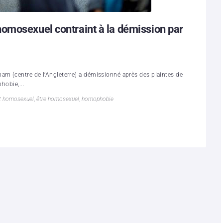
omosexuel contraint à la démission par
m (centre de l’Angleterre) a démissionné après des plaintes de
hobie,...
t homosexuel
,
être homosexuel
,
homophobie