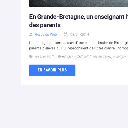
En Grande-Bretagne, un enseignant h
des parents
Revue du Web
08/04/2014
Un enseignant homosexuel d’une école primaire de Birmingha
parents d’élèves qui lui reprochaient de lutter contre l’homop
Andrew Moffat
,
Birmingham
,
Chilwell Croft Academy
,
enseignan
EN SAVOIR PLUS