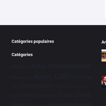
Catégories populaires
Ar
Catégories
Actus Internationales
Actions
Assos. LGBT
Bioéthique
Afrique
Asie
Communiqués
Culture
Dialogues France-
Brève
Faits Divers
Europe
Evénements
Brésil
France
Humanophobie
Hommage