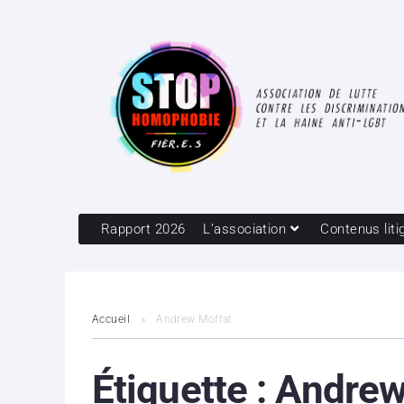
Rapport 2026
L’association
Contenus liti
Accueil
Andrew Moffat
Étiquette :
Andrew